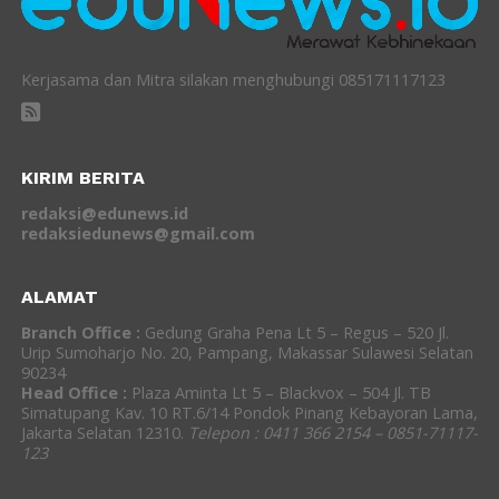
Kerjasama dan Mitra silakan menghubungi 085171117123
KIRIM BERITA
redaksi@edunews.id
redaksiedunews@gmail.com
ALAMAT
Branch Office :
Gedung Graha Pena Lt 5 – Regus – 520 Jl.
Urip Sumoharjo No. 20, Pampang, Makassar Sulawesi Selatan
90234
Head Office :
Plaza Aminta Lt 5 – Blackvox – 504 Jl. TB
Simatupang Kav. 10 RT.6/14 Pondok Pinang Kebayoran Lama,
Jakarta Selatan 12310.
Telepon : 0411 366 2154 – 0851-71117-
123