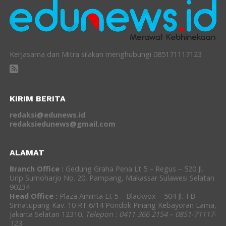
Kerjasama dan Mitra silakan menghubungi 085171117123
KIRIM BERITA
redaksi@edunews.id
redaksiedunews@gmail.com
ALAMAT
Branch Office :
Gedung Graha Pena Lt 5 – Regus – 520 Jl.
Urip Sumoharjo No. 20, Pampang, Makassar Sulawesi Selatan
90234
Head Office :
Plaza Aminta Lt 5 – Blackvox – 504 Jl. TB
Simatupang Kav. 10 RT.6/14 Pondok Pinang Kebayoran Lama,
Jakarta Selatan 12310.
Telepon : 0411 366 2154 – 0851-71117-
123