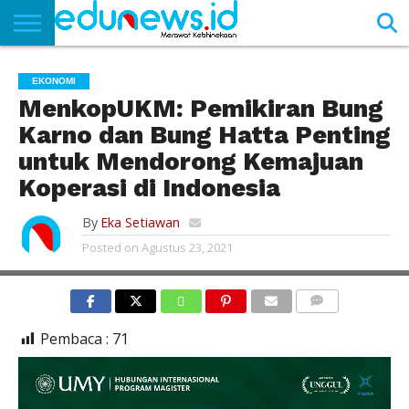
BERANDA
NEWS
EDUNEWS
LITERASI
PUSTAKA
SOSOK
TEKNO
KHASANAH
SASTRA
EKONOMI
MenkopUKM: Pemikiran Bung
Karno dan Bung Hatta Penting
untuk Mendorong Kemajuan
Koperasi di Indonesia
By
Eka Setiawan
Posted on
Agustus 23, 2021
COMMENTS
Pembaca :
71