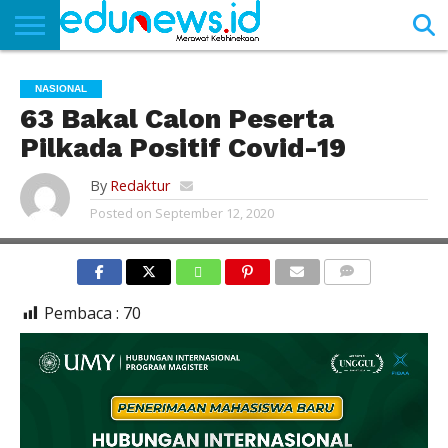
BERANDA
NEWS
EDUNEWS
LITERASI
PUSTAKA
SOSOK
TEKNO
KHASANAH
SASTRA
NASIONAL
63 Bakal Calon Peserta
Pilkada Positif Covid-19
By
Redaktur
Posted on
September 12, 2020
COMMENTS
Pembaca :
70