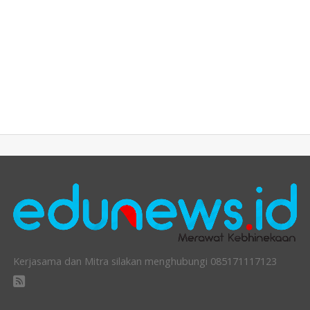
Kerjasama dan Mitra silakan menghubungi 085171117123