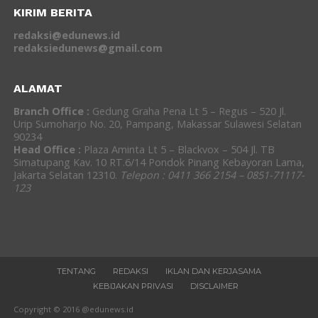
KIRIM BERITA
redaksi@edunews.id
redaksiedunews@gmail.com
ALAMAT
Branch Office :
Gedung Graha Pena Lt 5 – Regus – 520 Jl.
Urip Sumoharjo No. 20, Pampang, Makassar Sulawesi Selatan
90234
Head Office :
Plaza Aminta Lt 5 – Blackvox – 504 Jl. TB
Simatupang Kav. 10 RT.6/14 Pondok Pinang Kebayoran Lama,
Jakarta Selatan 12310.
Telepon : 0411 366 2154 – 0851-71117-
123
TENTANG
REDAKSI
IKLAN DAN KERJASAMA
KEBIJAKAN PRIVASI
DISCLAIMER
Copyright © 2016 @edunews.id