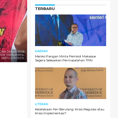
TERBARU
DAERAH
 PDAM DAN BRIMOB
TAN TAMALANREA,
Menko Pangan Minta Pemkot Makassar
SABTU (2/9/2023).
Segera Selesaikan Permasalahan TPA!
LITERASI
Kecelakaan Feri Berulang: Krisis Regulasi atau
Krisis Implementasi?