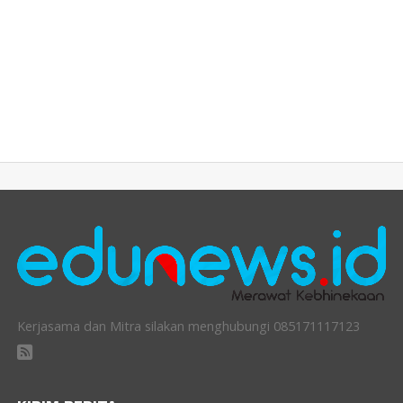
Kerjasama dan Mitra silakan menghubungi 085171117123