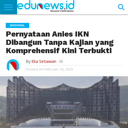
BERANDA
NEWS
EDUNEWS
LITERASI
PUSTAKA
SOSOK
TEKNO
KHASANAH
SASTRA
NASIONAL
Pernyataan Anies IKN
Dibangun Tanpa Kajian yang
Komprehensif Kini Terbukti
By
Eka Setiawan
Posted on
Februari 16, 2025