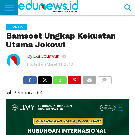
BERANDA
NEWS
EDUNEWS
LITERASI
PUSTAKA
SOSOK
TEKNO
KHASANAH
SASTRA
POLITIK
Bamsoet Ungkap Kekuatan
Utama Jokowi
By
Eka Setiawan
Posted on
Maret 11, 2018
COMMENTS
Pembaca :
64