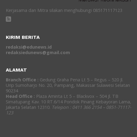
Kerjasama dan Mitra silakan menghubungi 085171117123
KIRIM BERITA
redaksi@edunews.id
redaksiedunews@gmail.com
ALAMAT
Branch Office :
Gedung Graha Pena Lt 5 – Regus – 520 Jl.
Urip Sumoharjo No. 20, Pampang, Makassar Sulawesi Selatan
90234
Head Office :
Plaza Aminta Lt 5 – Blackvox – 504 Jl. TB
Simatupang Kav. 10 RT.6/14 Pondok Pinang Kebayoran Lama,
Jakarta Selatan 12310.
Telepon : 0411 366 2154 – 0851-71117-
123