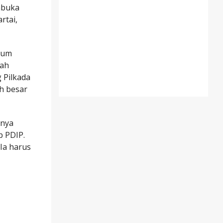
mbuka
rtai,
mum
lah
 Pilkada
ih besar
snya
p PDIP.
 Ia harus