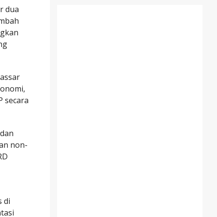
r dua
tambah
ngkan
ng
assar
konomi,
P secara
 dan
dan non-
PRD
 di
tasi