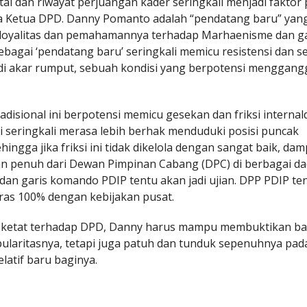
artai dan riwayat perjuangan kader seringkali menjadi faktor
ma Ketua DPD. Danny Pomanto adalah “pendatang baru” yan
 loyalitas dan pemahamannya terhadap Marhaenisme dan ga
sebagai ‘pendatang baru’ seringkali memicu resistensi dan 
g di akar rumput, sebuah kondisi yang berpotensi menggan
radisional ini berpotensi memicu gesekan dan friksi interna
ini seringkali merasa lebih berhak menduduki posisi puncak
ingga jika friksi ini tidak dikelola dengan sangat baik, da
n penuh dari Dewan Pimpinan Cabang (DPC) di berbagai da
dan garis komando PDIP tentu akan jadi ujian. DPP PDIP te
ras 100% dengan kebijakan pusat.
at ketat terhadap DPD, Danny harus mampu membuktikan ba
aritasnya, tetapi juga patuh dan tunduk sepenuhnya pad
latif baru baginya.