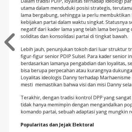
Dalam tradisi PDIP, loyalitas terhadap ideologi p
utama dalam menduduki posisi strategis, teruta
lama bergabung, sehingga ia perlu membuktikan
kebijakan partai dalam waktu singkat. Statusnya 
negatif dari kader lama yang telah lama berjuan
soliditas dan konsolidasi partai di tingkat bawah.
Lebih jauh, penunjukan tokoh dari luar struktur t
figur-figur senior PDIP Sulsel. Para kader senior 
berdasarkan lamanya pengabdian dan loyalitas, seh
bisa berupa perpecahan atau kurangnya dukunga
Loyalitas ideologis Danny terhadap Marhaenisme 
mesti memastikan bahwa visi dan misi Danny sela
Terakhir, dengan tradisi kontrol DPP yang sang
tidak hanya memimpin dengan mengandalkan popul
komando partai, sebuah adaptasi yang mungkin re
Popularitas dan Jejak Elektoral