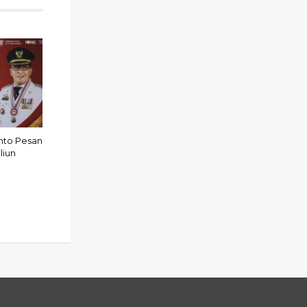
nto Pesan
liun