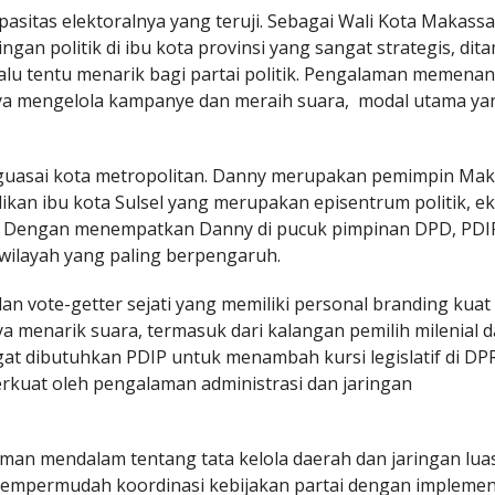
sitas elektoralnya yang teruji. Sebagai Wali Kota Makassa
ingan politik di ibu kota provinsi yang sangat strategis, di
lalu tentu menarik bagi partai politik. Pengalaman memena
a mengelola kampanye dan meraih suara, modal utama ya
uasai kota metropolitan. Danny merupakan pemimpin Mak
adikan ibu kota Sulsel yang merupakan episentrum politik, e
n. Dengan menempatkan Danny di pucuk pimpinan DPD, PDI
 wilayah yang paling berpengaruh.
 dan vote-getter sejati yang memiliki personal branding kuat
enarik suara, termasuk dari kalangan pemilih milenial 
at dibutuhkan PDIP untuk menambah kursi legislatif di D
erkuat oleh pengalaman administrasi dan jaringan
aman mendalam tentang tata kelola daerah dan jaringan luas
mempermudah koordinasi kebijakan partai dengan implemen