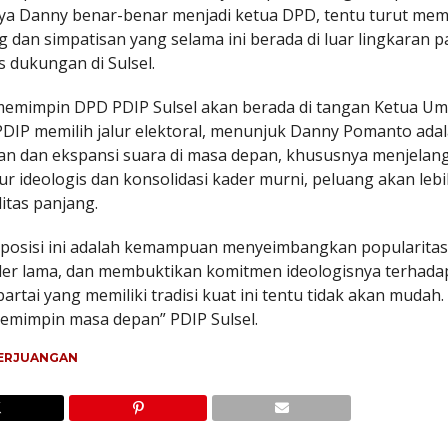
inya Danny benar-benar menjadi ketua DPD, tentu turut me
an simpatisan yang selama ini berada di luar lingkaran pa
 dukungan di Sulsel.
 memimpin DPD PDIP Sulsel akan berada di tangan Ketua U
PDIP memilih jalur elektoral, menunjuk Danny Pomanto ada
an dan ekspansi suara di masa depan, khususnya menjelang
ur ideologis dan konsolidasi kader murni, peluang akan leb
litas panjang.
posisi ini adalah kemampuan menyeimbangkan popularita
ader lama, dan membuktikan komitmen ideologisnya terhada
rtai yang memiliki tradisi kuat ini tentu tidak akan mudah.
pemimpin masa depan” PDIP Sulsel.
PERJUANGAN