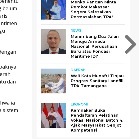
 penentu
Menko Pangan Minta
Pemkot Makassar
g belum
Segera Selesaikan
ris
Permasalahan TPA!
sentimen
ggu
NEWS
Menimbang Dua Jalan
Menuju Armada
Nasional: Perusahaan
ldengan
Baru atau Fondasi
Maritime ID?
mpaknya
DAERAH
erah.
Wali Kota Munafri Tinjau
ntu dan
Progres Sanitary Landfill
TPA Tamangapa
hwa ia
EKONOMI
a sistem
Kemnaker Buka
Pendaftaran Pelatihan
Vokasi Nasional Batch 4,
Ajak Masyarakat Genjot
Kompetensi