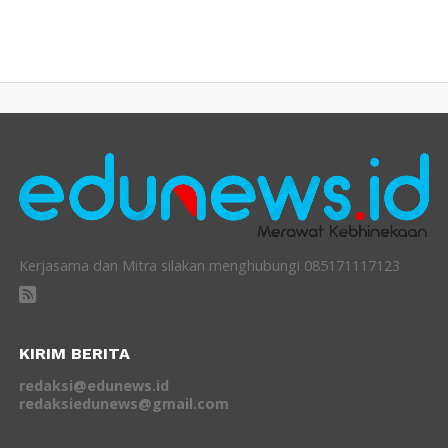
Kerjasama dan Mitra silakan menghubungi 085171117123
KIRIM BERITA
redaksi@edunews.id
redaksiedunews@gmail.com