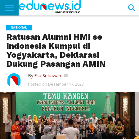
BERANDA
NEWS
EDUNEWS
LITERASI
PUSTAKA
SOSOK
TEKNO
KHASANAH
SASTRA
NASIONAL
Ratusan Alumni HMI se
Indonesia Kumpul di
Yogyakarta, Deklarasi
Dukung Pasangan AMIN
By
Eka Setiawan
Posted on
Desember 17, 2023