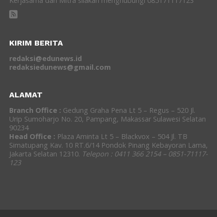
Kerjasama dan Mitra silakan menghubungi 085171117123
KIRIM BERITA
redaksi@edunews.id
redaksiedunews@gmail.com
ALAMAT
Branch Office :
Gedung Graha Pena Lt 5 – Regus – 520 Jl.
Urip Sumoharjo No. 20, Pampang, Makassar Sulawesi Selatan
90234
Head Office :
Plaza Aminta Lt 5 – Blackvox – 504 Jl. TB
Simatupang Kav. 10 RT.6/14 Pondok Pinang Kebayoran Lama,
Jakarta Selatan 12310.
Telepon : 0411 366 2154 – 0851-71117-
123