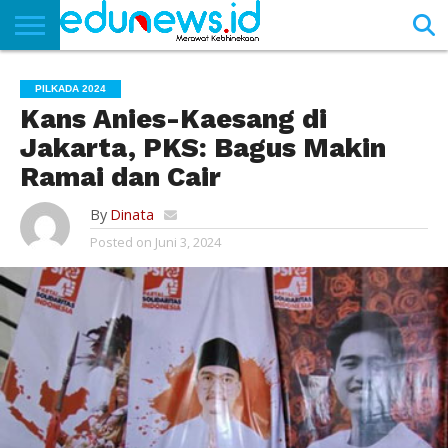
BERANDA
NEWS
EDUNEWS
LITERASI
PUSTAKA
SOSOK
TEKNO
KHASANAH
SASTRA
PILKADA 2024
Kans Anies-Kaesang di
Jakarta, PKS: Bagus Makin
Ramai dan Cair
By
Dinata
Posted on
Juni 3, 2024