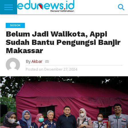
BERANDA
NEWS
EDUNEWS
LITERASI
PUSTAKA
SOSOK
TEKNO
KHASANAH
SASTRA
SOSOK
Belum Jadi Walikota, Appi
Sudah Bantu Pengungsi Banjir
Makassar
By
Akbar
Posted on
Desember 27, 2024