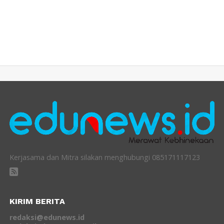
Kerjasama dan Mitra silakan menghubungi 085171117123
KIRIM BERITA
redaksi@edunews.id