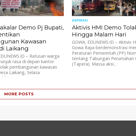
ASPIRASI
akalar Demo Pj Bupati,
Aktivis HMI Demo Tola
entikan
Hingga Malam Hari
gunan Kawasan
GOWA, EDUNEWS.ID – Aktivis 
Gowa Raya berdemonstrasi me
 di Laikang
Peraturan Pemerintah (PP) No
EDUNEWS.ID – Ratusan warga
tentang Tabungan Perumahan 
unjuk rasa di depan kantor
(Tapera). Massa aksi...
nolak pembangunan kawasan
 Desa Laikang, Selasa
. Massa...
MORE POSTS