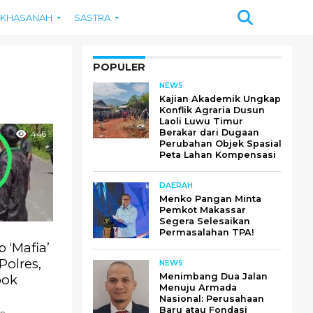
KHASANAH
SASTRA
POPULER
NEWS
Kajian Akademik Ungkap
Konflik Agraria Dusun
Laoli Luwu Timur
Berakar dari Dugaan
446
Perubahan Objek Spasial
Peta Lahan Kompensasi
DAERAH
Menko Pangan Minta
Pemkot Makassar
Segera Selesaikan
Permasalahan TPA!
 ‘Mafia’
Polres,
NEWS
Menimbang Dua Jalan
pok
Menuju Armada
Nasional: Perusahaan
Baru atau Fondasi