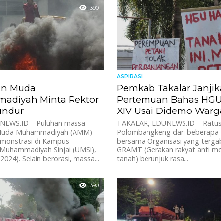
390
ASPIRASI
an Muda
Pemkab Takalar Janji
adiyah Minta Rektor
Pertemuan Bahas HG
undur
XIV Usai Didemo Warg
UNEWS.ID – Puluhan massa
TAKALAR, EDUNEWS.ID – Ratus
Muda Muhammadiyah (AMM)
Polombangkeng dari beberapa
emonstrasi di Kampus
bersama Organisasi yang terg
 Muhammadiyah Sinjai (UMSi),
GRAMT (Gerakan rakyat anti m
2024). Selain berorasi, massa...
tanah) berunjuk rasa...
390