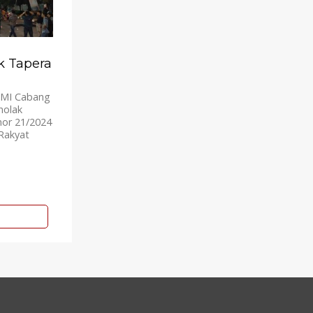
k Tapera
HMI Cabang
nolak
mor 21/2024
Rakyat