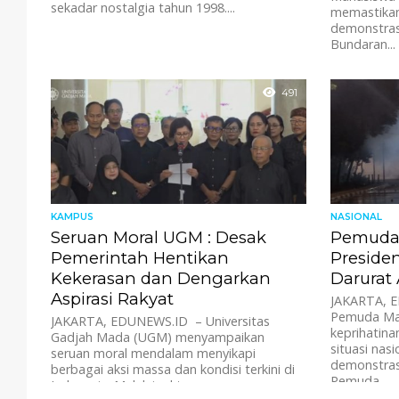
sekadar nostalgia tahun 1998....
memastikan 
demonstrasi
Bundaran...
491
KAMPUS
NASIONAL
Seruan Moral UGM : Desak
Pemuda
Pemerintah Hentikan
Preside
Kekerasan dan Dengarkan
Darurat 
Aspirasi Rakyat
JAKARTA, 
Pemuda Ma
JAKARTA, EDUNEWS.ID – Universitas
keprihatin
Gadjah Mada (UGM) menyampaikan
situasi nas
seruan moral mendalam menyikapi
demonstrasi
berbagai aksi massa dan kondisi terkini di
Pemuda...
Indonesia. Melalui rektornya,...