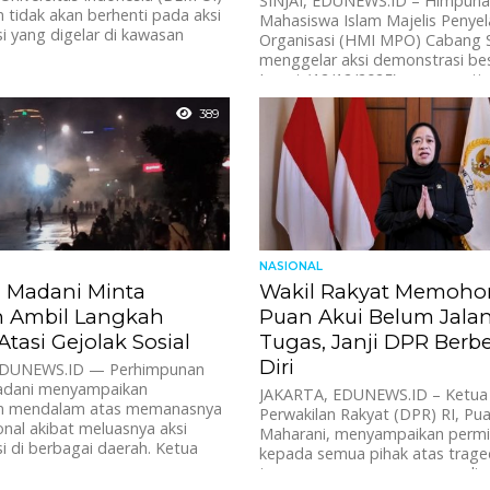
SINJAI, EDUNEWS.ID – Himpun
tidak akan berhenti pada aksi
Mahasiswa Islam Majelis Penye
 yang digelar di kawasan
Organisasi (HMI MPO) Cabang S
menggelar aksi demonstrasi be
Jumat (12/12/2025), menyoroti 
389
NASIONAL
 Madani Minta
Wakil Rakyat Memohon
n Ambil Langkah
Puan Akui Belum Jala
Atasi Gejolak Sosial
Tugas, Janji DPR Berb
Diri
EDUNEWS.ID — Perhimpunan
dani menyampaikan
JAKARTA, EDUNEWS.ID – Ketu
an mendalam atas memanasnya
Perwakilan Rakyat (DPR) RI, Pu
ional akibat meluasnya aksi
Maharani, menyampaikan perm
 di berbagai daerah. Ketua
kepada semua pihak atas trage
tewasnya seorang pengemudi...