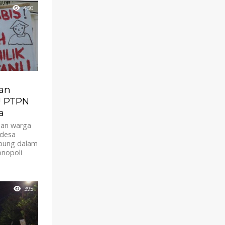
450
kan
U PTPN
a
an warga
 desa
abung dalam
onopoli
395