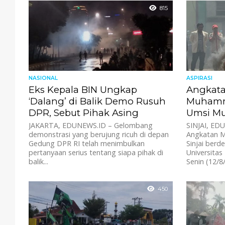
815
NASIONAL
ASPIRASI
Eks Kepala BIN Ungkap
Angkat
‘Dalang’ di Balik Demo Rusuh
Muhamm
DPR, Sebut Pihak Asing
Umsi M
JAKARTA, EDUNEWS.ID – Gelombang
SINJAI, ED
demonstrasi yang berujung ricuh di depan
Angkatan 
Gedung DPR RI telah menimbulkan
Sinjai berd
pertanyaan serius tentang siapa pihak di
Universitas
balik...
Senin (12/8/
450