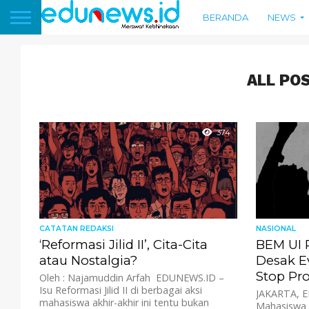
BERANDA
NEWS
ALL PO
374
CATATAN REDAKSI
NASIONAL
‘Reformasi Jilid II’, Cita-Cita
BEM UI P
atau Nostalgia?
Desak E
Stop P
Oleh : Najamuddin Arfah EDUNEWS.ID –
Isu Reformasi Jilid II di berbagai aksi
JAKARTA, E
mahasiswa akhir-akhir ini tentu bukan
Mahasiswa U