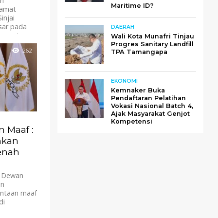
an
Maritime ID?
lamat
injai
sar pada
DAERAH
empat...
Wali Kota Munafri Tinjau
Progres Sanitary Landfill
262
TPA Tamangapa
EKONOMI
Kemnaker Buka
Pendaftaran Pelatihan
Vokasi Nasional Batch 4,
Ajak Masyarakat Genjot
Kompetensi
 Maaf :
nkan
enah
a Dewan
an
intaan maaf
di