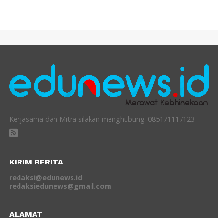
Kerjasama dan Mitra silakan menghubungi 085171117123
KIRIM BERITA
redaksi@edunews.id
redaksiedunews@gmail.com
ALAMAT