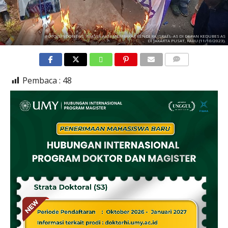
FOTO/SINDONEWS : MASSA AKSI MEMBAKAR BENDERA ISRAEL-AS DI DEPAN KEDUBES AS
DI JAKARTA PUSAT, RABU (11/10/2023).
COMMENTS
Pembaca :
48