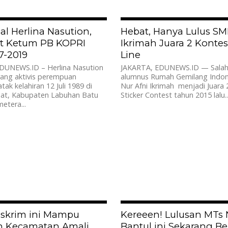
7.9K
l Herlina Nasution,
Hebat, Hanya Lulus S
t Ketum PB KOPRI
Ikrimah Juara 2 Kontes
7-2019
Line
DUNEWS.ID – Herlina Nasution
JAKARTA, EDUNEWS.ID — Salah
rang aktivis perempuan
alumnus Rumah Gemilang Indone
tak kelahiran 12 Juli 1989 di
Nur Afni Ikrimah menjadi Juara 
at, Kabupaten Labuhan Batu
Sticker Contest tahun 2015 lalu...
etera...
2.7K
eskrim ini Mampu
Kereeen! Lulusan MTs 
n Kecamatan Amali
Bantul ini Sekarang B