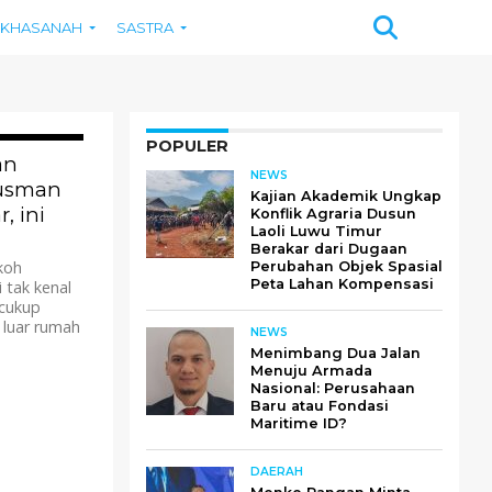
KHASANAH
SASTRA
POPULER
865
an
NEWS
jusman
Kajian Akademik Ungkap
, ini
Konflik Agraria Dusun
Laoli Luwu Timur
Berakar dari Dugaan
koh
Perubahan Objek Spasial
Peta Lahan Kompensasi
 tak kenal
 cukup
i luar rumah
NEWS
Menimbang Dua Jalan
Menuju Armada
Nasional: Perusahaan
Baru atau Fondasi
Maritime ID?
DAERAH