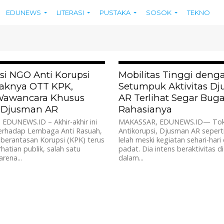
EDUNEWS
LITERASI
PUSTAKA
SOSOK
TEKNO
977
si NGO Anti Korupsi
Mobilitas Tinggi deng
aknya OTT KPK,
Setumpuk Aktivitas D
Wawancara Khusus
AR Terlihat Segar Bugar
 Djusman AR
Rahasianya
EDUNEWS.ID – Akhir-akhir ini
MAKASSAR, EDUNEWS.ID— To
terhadap Lembaga Anti Rasuah,
Antikorupsi, Djusman AR seperti
berantasan Korupsi (KPK) terus
lelah meski kegiatan sehari-hari
hatian publik, salah satu
padat. Dia intens beraktivitas d
rena...
dalam...