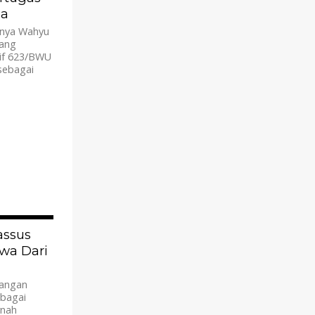
ia
nya Wahyu
rang
if 623/BWU
 sebagai
3.6K
assus
wa Dari
angan
ebagai
rnah