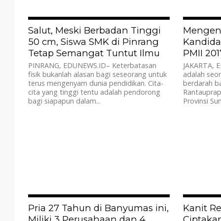
3.0K
Salut, Meski Berbadan Tinggi
Mengena
50 cm, Siswa SMK di Pinrang
Kandida
Tetap Semangat Tuntut Ilmu
PMII 201
PINRANG, EDUNEWS.ID– Keterbatasan
JAKARTA, E
fisik bukanlah alasan bagi seseorang untuk
adalah seo
terus mengenyam dunia pendidikan. Cita-
berdarah ba
cita yang tinggi tentu adalah pendorong
Rantauprap
bagi siapapun dalam...
Provinsi Sum
4.9K
Pria 27 Tahun di Banyumas ini,
Kanit R
Miliki 3 Perusahaan dan 4
Ciptaka