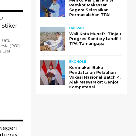
Menko Pangan Minta
Pemkot Makassar
Segera Selesaikan
Permasalahan TPA!
2.6K
MP
 Stiker
DAERAH
Wali Kota Munafri Tinjau
Progres Sanitary Landfill
 satu
TPA Tamangapa
sia (RGI)
2 Line
.
EKONOMI
Kemnaker Buka
Pendaftaran Pelatihan
Vokasi Nasional Batch 4,
Ajak Masyarakat Genjot
Kompetensi
1.9K
Negeri
ertugas