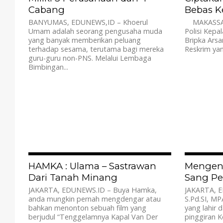
Cabang
Bebas K
BANYUMAS, EDUNEWS,ID – Khoerul
MAKASSAR,
Umam adalah seorang pengusaha muda
Polisi Kepa
yang banyak memberikan peluang
Bripka Ars
terhadap sesama, terutama bagi mereka
Reskrim yan
guru-guru non-PNS. Melalui Lembaga
Bimbingan...
2.7K
HAMKA : Ulama – Sastrawan
Mengena
Dari Tanah Minang
Sang Pe
JAKARTA, EDUNEWS.ID – Buya Hamka,
JAKARTA, 
anda mungkin pernah mengdengar atau
S.Pd.SI, M
bahkan menonton sebuah film yang
yang lahir 
berjudul “Tenggelamnya Kapal Van Der
pinggiran K