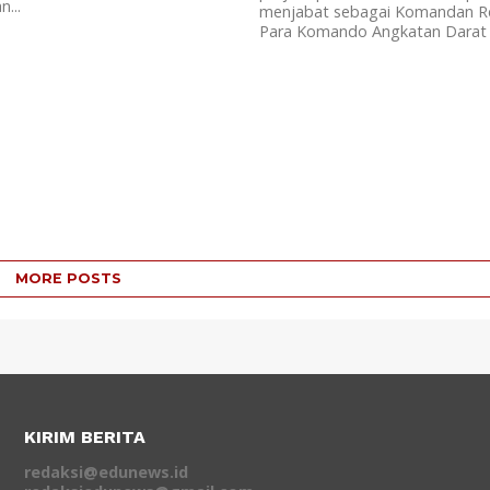
...
menjabat sebagai Komandan R
Para Komando Angkatan Darat (
MORE POSTS
KIRIM BERITA
redaksi@edunews.id