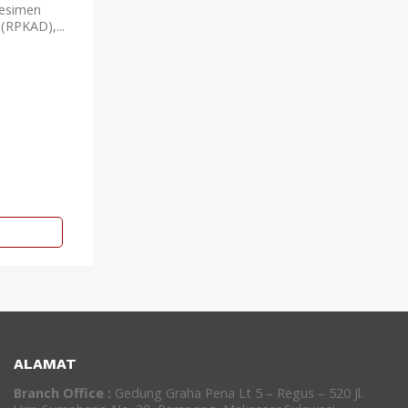
esimen
RPKAD),...
ALAMAT
Branch Office :
Gedung Graha Pena Lt 5 – Regus – 520 Jl.