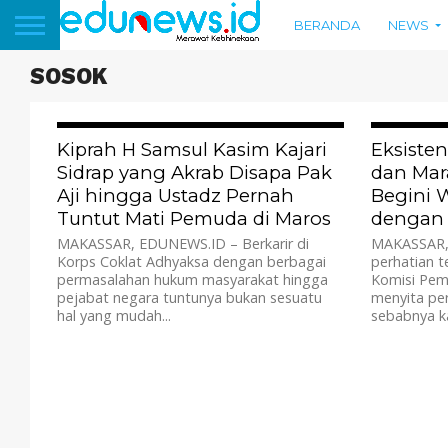
BERANDA
NEWS
SOSOK
2.2K
Kiprah H Samsul Kasim Kajari
Eksisten
Sidrap yang Akrab Disapa Pak
dan Mar
Aji hingga Ustadz Pernah
Begini 
Tuntut Mati Pemuda di Maros
dengan
MAKASSAR, EDUNEWS.ID – Berkarir di
MAKASSAR, 
Korps Coklat Adhyaksa dengan berbagai
perhatian 
permasalahan hukum masyarakat hingga
Komisi Pem
pejabat negara tuntunya bukan sesuatu
menyita per
hal yang mudah...
sebabnya ka