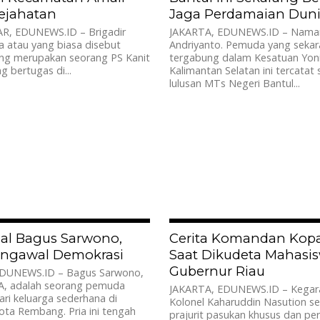
ejahatan
Jaga Perdamaian Dun
 EDUNEWS.ID – Brigadir
JAKARTA, EDUNEWS.ID – Nama
la atau yang biasa disebut
Andriyanto. Pemuda yang seka
ang merupakan seorang PS Kanit
tergabung dalam Kesatuan Yon
g bertugas di...
Kalimantan Selatan ini tercatat
lulusan MTs Negeri Bantul...
4.2K
l Bagus Sarwono,
Cerita Komandan Kop
ngawal Demokrasi
Saat Dikudeta Mahasis
Gubernur Riau
EDUNEWS.ID – Bagus Sarwono,
PA, adalah seorang pemuda
JAKARTA, EDUNEWS.ID – Kegar
dari keluarga sederhana di
Kolonel Kaharuddin Nasution s
ota Rembang. Pria ini tengah
prajurit pasukan khusus dan pe