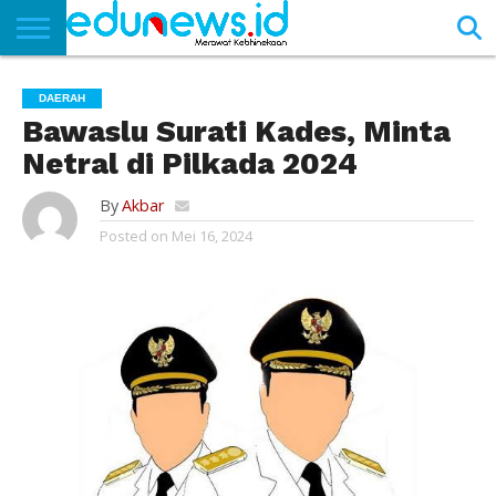
BERANDA
NEWS
EDUNEWS
LITERASI
PUSTAKA
SOSOK
TEKNO
KHASANAH
SASTRA
DAERAH
Bawaslu Surati Kades, Minta
Netral di Pilkada 2024
By
Akbar
Posted on
Mei 16, 2024