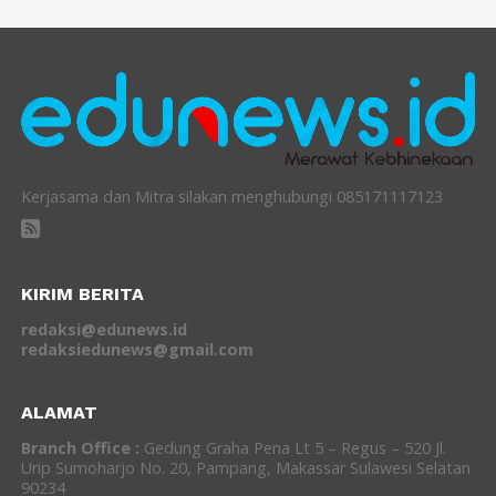
Kerjasama dan Mitra silakan menghubungi 085171117123
KIRIM BERITA
redaksi@edunews.id
redaksiedunews@gmail.com
ALAMAT
Branch Office :
Gedung Graha Pena Lt 5 – Regus – 520 Jl.
Urip Sumoharjo No. 20, Pampang, Makassar Sulawesi Selatan
90234