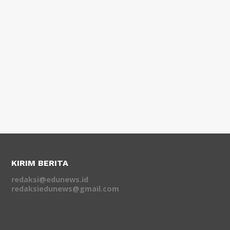
KIRIM BERITA
redaksi@edunews.id
redaksiedunews@gmail.com