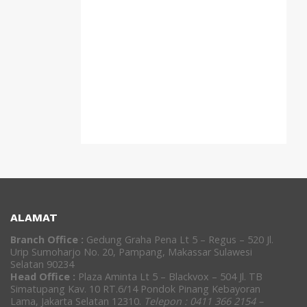
ALAMAT
Branch Office :
Gedung Graha Pena Lt 5 – Regus – 520 Jl.
Urip Sumoharjo No. 20, Pampang, Makassar Sulawesi
Selatan 90234
Head Office :
Plaza Aminta Lt 5 – Blackvox – 504 Jl. TB
Simatupang Kav. 10 RT.6/14 Pondok Pinang Kebayoran
Lama, Jakarta Selatan 12310.
Telepon : 0411 366 2154 –