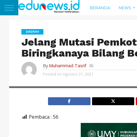
BERANDA
NEWS
DAERAH
Jelang Mutasi Pemkot
Biringkanaya Bilang B
By
Muhammad Tasrif
Posted on
Agustus 21, 2021
Pembaca :
56