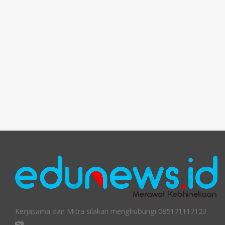
Kerjasama dan Mitra silakan menghubungi 085171117123