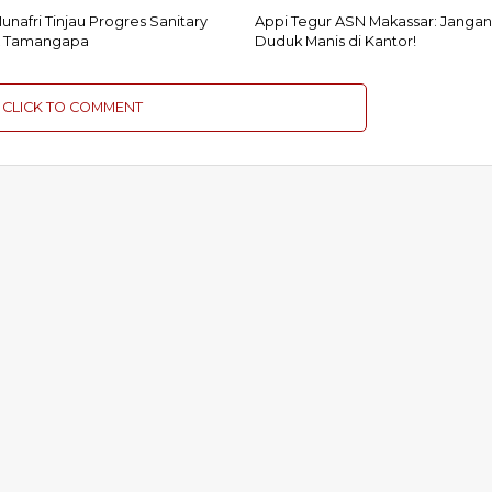
unafri Tinjau Progres Sanitary
Appi Tegur ASN Makassar: Janga
PA Tamangapa
Duduk Manis di Kantor!
CLICK TO COMMENT