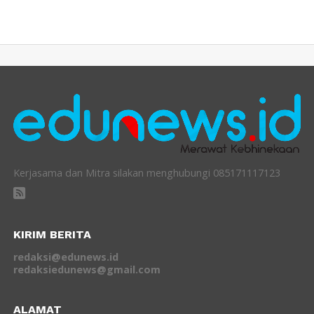
Kerjasama dan Mitra silakan menghubungi 085171117123
KIRIM BERITA
redaksi@edunews.id
redaksiedunews@gmail.com
ALAMAT