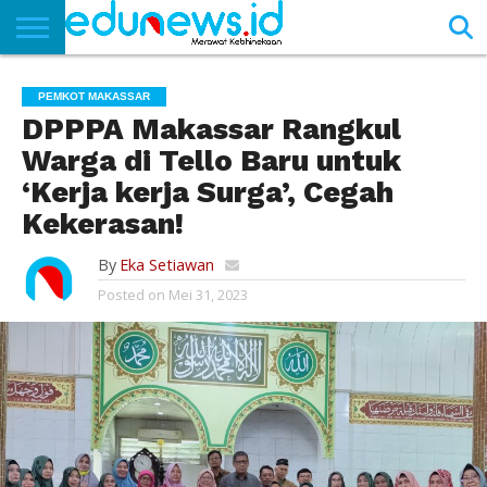
BERANDA
NEWS
EDUNEWS
LITERASI
PUSTAKA
SOSOK
TEKNO
KHASANAH
SASTRA
PEMKOT MAKASSAR
DPPPA Makassar Rangkul
Warga di Tello Baru untuk
‘Kerja kerja Surga’, Cegah
Kekerasan!
By
Eka Setiawan
Posted on
Mei 31, 2023