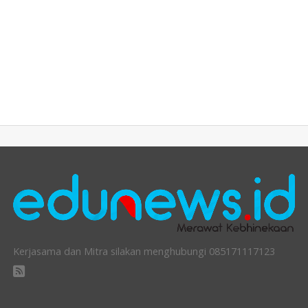
Kerjasama dan Mitra silakan menghubungi 085171117123