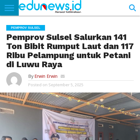
BERANDA
NEWS
EDUNEWS
LITERASI
PUSTAKA
SOSOK
TEKNO
KHASANAH
SASTRA
PEMPROV SULSEL
Pemprov Sulsel Salurkan 141
Ton Bibit Rumput Laut dan 117
Ribu Pelampung untuk Petani
di Luwu Raya
By
Erwin Erwin
Posted on
September 5, 2025