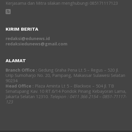
Kerjasama dan Mitra silakan menghubungi 085171117123
KIRIM BERITA
redaksi@edunews.id
redaksiedunews@gmail.com
ALAMAT
Branch Office :
Gedung Graha Pena Lt 5 – Regus – 520 Jl.
Urip Sumoharjo No. 20, Pampang, Makassar Sulawesi Selatan
90234
Head Office :
Plaza Aminta Lt 5 – Blackvox – 504 Jl. TB
Simatupang Kav. 10 RT.6/14 Pondok Pinang Kebayoran Lama,
Jakarta Selatan 12310.
Telepon : 0411 366 2154 – 0851-71117-
123