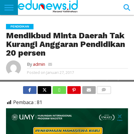
BERANDA
NEWS
EDUNEWS
LITERASI
PUSTAKA
SOSOK
TEKNO
KHASANAH
SASTRA
PENDIDIKAN
Mendikbud Minta Daerah Tak
Kurangi Anggaran Pendidikan
20 persen
By
admin
Posted on
Januari 27, 2017
MENTERI PENDIDIKAN DAN KEBUDAYAAN (MENDIKBUD) MUHADJIR EFFENDI
COMMENTS
Pembaca :
81