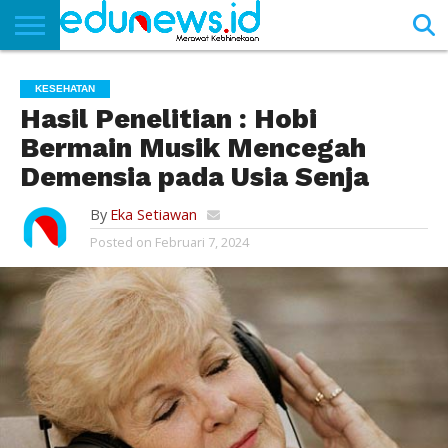
BERANDA
NEWS
EDUNEWS
LITERASI
PUSTAKA
SOSOK
TEKNO
KHASANAH
SASTRA
KESEHATAN
Hasil Penelitian : Hobi
Bermain Musik Mencegah
Demensia pada Usia Senja
By
Eka Setiawan
Posted on
Februari 7, 2024