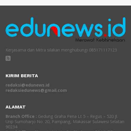
Kerjasama dan Mitra silakan menghubungi 085171117123
KIRIM BERITA
redaksi@edunews.id
redaksiedunews@gmail.com
ALAMAT
Branch Office :
Gedung Graha Pena Lt 5 – Regus – 520 Jl.
Urip Sumoharjo No. 20, Pampang, Makassar Sulawesi Selatan
90234