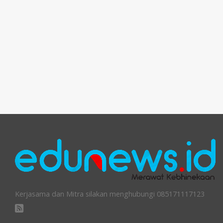
Kerjasama dan Mitra silakan menghubungi 085171117123