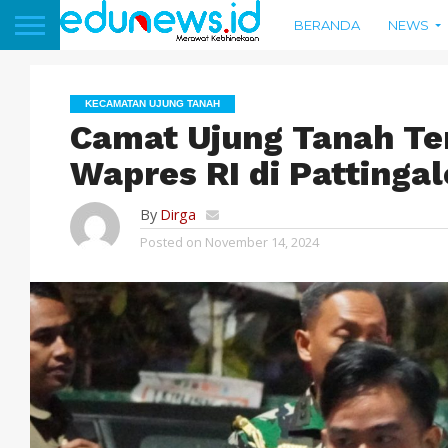
BERANDA
NEWS
KECAMATAN UJUNG TANAH
Camat Ujung Tanah Te
Wapres RI di Pattinga
By
Dirga
Posted on
November 14, 2024