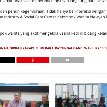
ah anak-anak saat menerima bingkisan langsung dari Gibran
 dan penuh kegembiraan. Tidak hanya berinteraksi dengan
 Industry & Social Care Center Kelompok Wanita Nelayan 
pok wanita yang aktif mengelola usaha kecil di bidang kela
ANAH
,
GIBRAN RAKABUMING RAKA
,
PATTINGALOANG
,
WAKIL PRESID