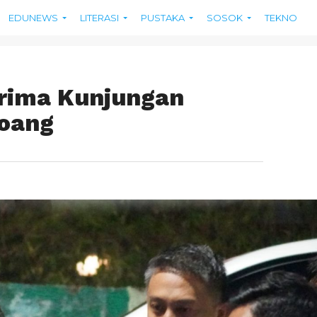
EDUNEWS
LITERASI
PUSTAKA
SOSOK
TEKNO
rima Kunjungan
loang