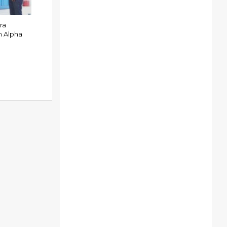
ra
n Alpha