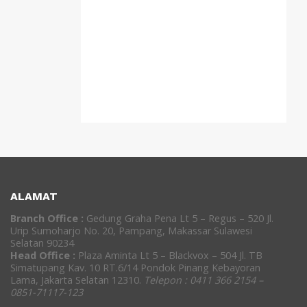
ALAMAT
Branch Office :
Gedung Graha Pena Lt 5 – Regus – 520 Jl.
Urip Sumoharjo No. 20, Pampang, Makassar Sulawesi
Selatan 90234
Head Office :
Plaza Aminta Lt 5 – Blackvox – 504 Jl. TB
Simatupang Kav. 10 RT.6/14 Pondok Pinang Kebayoran
Lama, Jakarta Selatan 12310.
Telepon : 0411 366 2154 –
0851-71117-123