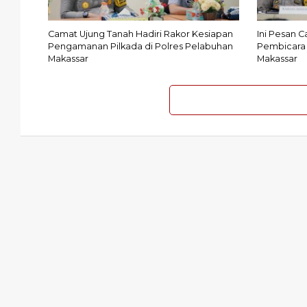
Camat Ujung Tanah Hadiri Rakor Kesiapan
Ini Pesan C
Pengamanan Pilkada di Polres Pelabuhan
Pembicara 
Makassar
Makassar