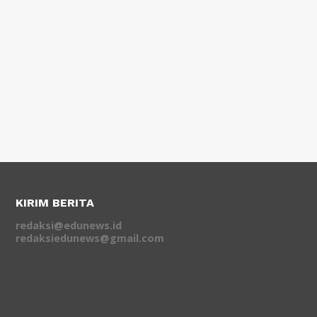
KIRIM BERITA
redaksi@edunews.id
redaksiedunews@gmail.com