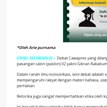
*Oleh Arie purnama
OPINI, EDUNEWS.ID –
Debat Cawapres yang dilan
pasangan calon (paslon) 02 yakni Gibran Rakabu
Dalam ranah ilmu komunikasi, seni debat adalah s
mempengaruhi rakyat dengan materi bahasa, ula
perhatian.
Retorika juga sangat memperhatikan etika oleh kare
Ini berarti bahwa retorika tidak hanya memperh