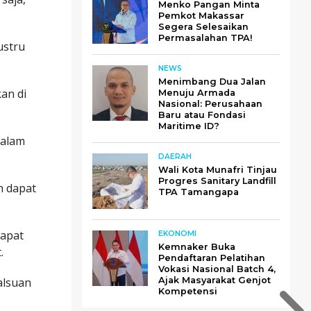
Menko Pangan Minta
Pemkot Makassar
Segera Selesaikan
Permasalahan TPA!
ustru
NEWS
Menimbang Dua Jalan
an di
Menuju Armada
Nasional: Perusahaan
Baru atau Fondasi
Maritime ID?
dalam
DAERAH
Wali Kota Munafri Tinjau
Progres Sanitary Landfill
n dapat
TPA Tamangapa
dapat
EKONOMI
Kemnaker Buka
.
Pendaftaran Pelatihan
Vokasi Nasional Batch 4,
alsuan
Ajak Masyarakat Genjot
Kompetensi