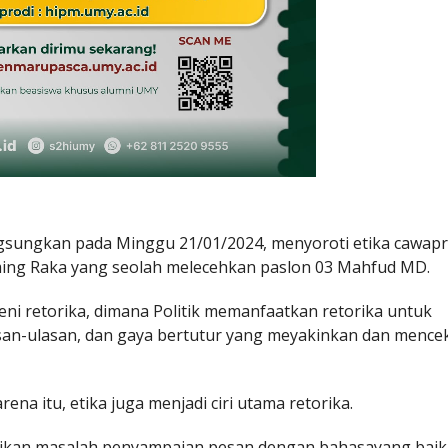
gsungkan pada Minggu 21/01/2024, menyoroti etika cawapr
ming Raka yang seolah melecehkan paslon 03 Mahfud MD.
eni retorika, dimana Politik memanfaatkan retorika untuk
san-ulasan, dan gaya bertutur yang meyakinkan dan menc
na itu, etika juga menjadi ciri utama retorika.
atikan masalah penyampaian pesan dengan bahasayang baik 