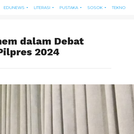
EDUNEWS
LITERASI
PUSTAKA
SOSOK
TEKNO
nem dalam Debat
Pilpres 2024