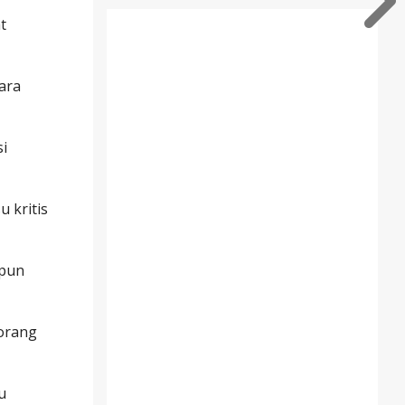
t
ara
si
 kritis
upun
 orang
u