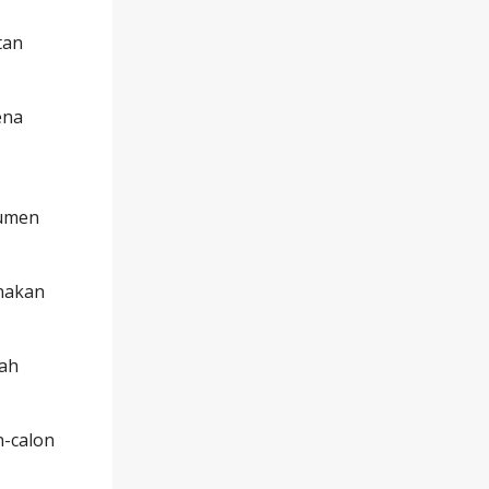
tan
ena
gumen
anakan
dah
n-calon