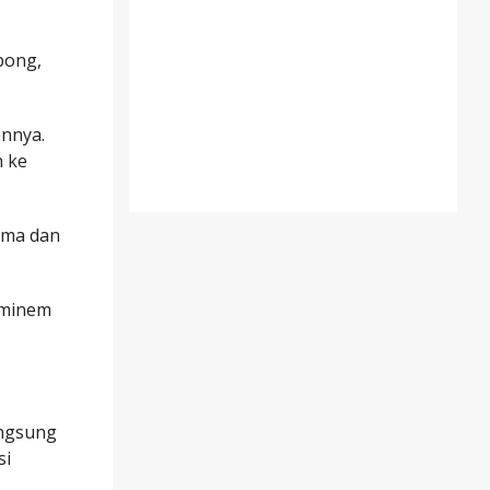
bong,
annya.
n ke
ema dan
ominem
angsung
si