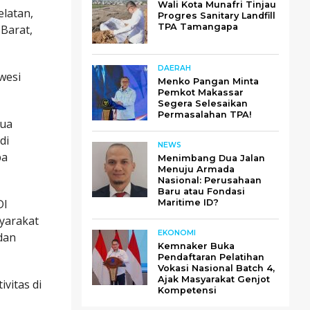
Wali Kota Munafri Tinjau
elatan,
Progres Sanitary Landfill
TPA Tamangapa
 Barat,
DAERAH
wesi
Menko Pangan Minta
Pemkot Makassar
Segera Selesaikan
Permasalahan TPA!
pua
di
NEWS
pa
Menimbang Dua Jalan
Menuju Armada
Nasional: Perusahaan
Baru atau Fondasi
DI
Maritime ID?
yarakat
EKONOMI
dan
Kemnaker Buka
Pendaftaran Pelatihan
Vokasi Nasional Batch 4,
Ajak Masyarakat Genjot
vitas di
Kompetensi