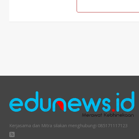
Kerjasama dan Mitra silakan menghubungi 085171117123