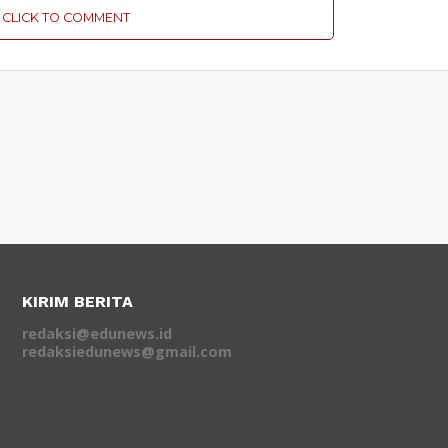
CLICK TO COMMENT
KIRIM BERITA
redaksi@edunews.id
redaksiedunews@gmail.com