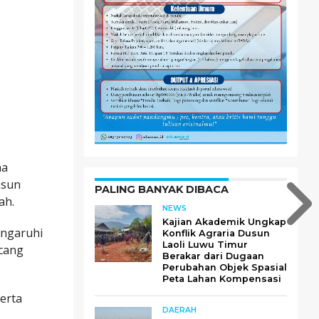
na
nsun
PALING BANYAK DIBACA
ah.
NEWS
Kajian Akademik Ungkap
engaruhi
Konflik Agraria Dusun
Laoli Luwu Timur
ncang
Berakar dari Dugaan
Perubahan Objek Spasial
Peta Lahan Kompensasi
serta
DAERAH