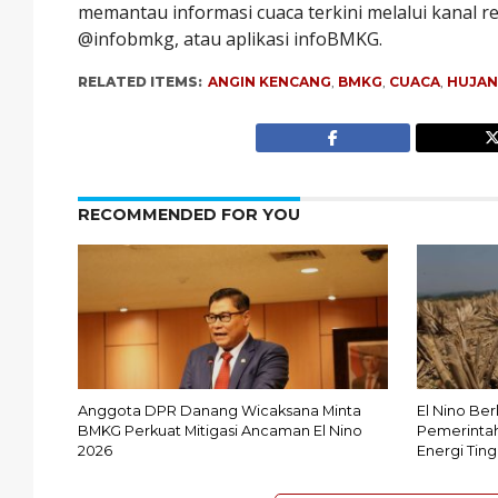
memantau informasi cuaca terkini melalui kanal r
@infobmkg, atau aplikasi infoBMKG.
RELATED ITEMS:
ANGIN KENCANG
,
BMKG
,
CUACA
,
HUJAN
RECOMMENDED FOR YOU
Anggota DPR Danang Wicaksana Minta
El Nino Be
BMKG Perkuat Mitigasi Ancaman El Nino
Pemerintah
2026
Energi Ting