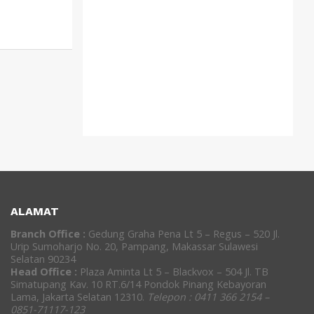
ALAMAT
Branch Office :
Gedung Graha Pena Lt 5 – Regus – 520 Jl.
Urip Sumoharjo No. 20, Pampang, Makassar Sulawesi
Selatan 90234
Head Office :
Plaza Aminta Lt 5 – Blackvox – 504 Jl. TB
Simatupang Kav. 10 RT.6/14 Pondok Pinang Kebayoran
Lama, Jakarta Selatan 12310.
Telepon : 0411 366 2154 –
0851-71117-123