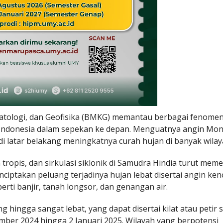
atologi, dan Geofisika (BMKG) memantau berbagai fenome
 Indonesia dalam sepekan ke depan. Menguatnya angin Mo
i latar belakang meningkatnya curah hujan di banyak wilay
n tropis, dan sirkulasi siklonik di Samudra Hindia turut mem
nciptakan peluang terjadinya hujan lebat disertai angin ke
ti banjir, tanah longsor, dan genangan air.
hingga sangat lebat, yang dapat disertai kilat atau petir 
mber 2024 hingga 2 Januari 2025. Wilayah yang berpotensi