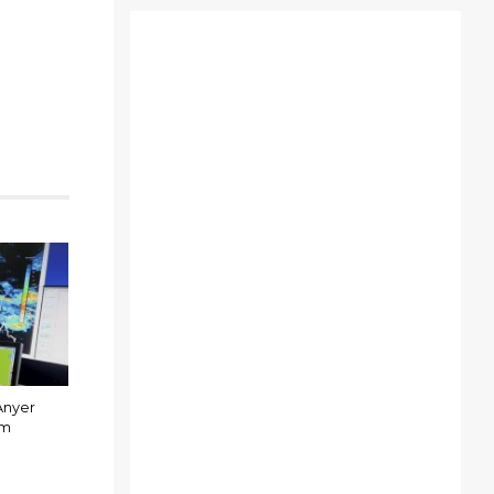
Anyer
Km