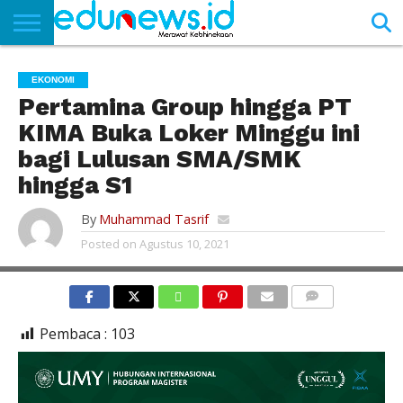
BERANDA
NEWS
EDUNEWS
LITERASI
PUSTAKA
SOSOK
TEKNO
KHASANAH
SASTRA
EKONOMI
Pertamina Group hingga PT
KIMA Buka Loker Minggu ini
bagi Lulusan SMA/SMK
hingga S1
By
Muhammad Tasrif
Posted on
Agustus 10, 2021
PERTAMINA/ILUSTRASI.
COMMENTS
Pembaca :
103