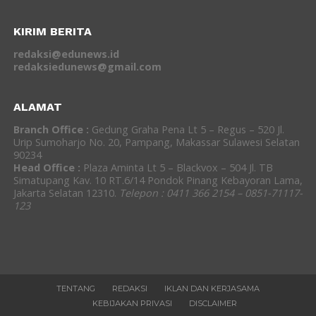
KIRIM BERITA
redaksi@edunews.id
redaksiedunews@gmail.com
ALAMAT
Branch Office :
Gedung Graha Pena Lt 5 – Regus – 520 Jl.
Urip Sumoharjo No. 20, Pampang, Makassar Sulawesi Selatan
90234
Head Office :
Plaza Aminta Lt 5 – Blackvox – 504 Jl. TB
Simatupang Kav. 10 RT.6/14 Pondok Pinang Kebayoran Lama,
Jakarta Selatan 12310.
Telepon : 0411 366 2154 – 0851-71117-
123
TENTANG
REDAKSI
IKLAN DAN KERJASAMA
KEBIJAKAN PRIVASI
DISCLAIMER