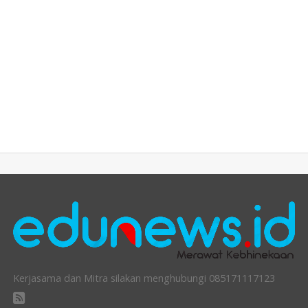
Kerjasama dan Mitra silakan menghubungi 085171117123