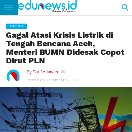
BERANDA
NEWS
EDUNEWS
LITERASI
PUSTAKA
SOSOK
TEKNO
KHASANAH
SASTRA
DAERAH
Gagal Atasi Krisis Listrik di
Tengah Bencana Aceh,
Menteri BUMN Didesak Copot
Dirut PLN
By
Eka Setiawan
Posted on
Desember 12, 2025