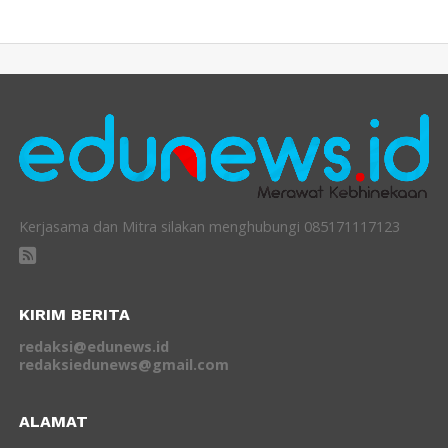
Kerjasama dan Mitra silakan menghubungi 085171117123
KIRIM BERITA
redaksi@edunews.id
redaksiedunews@gmail.com
ALAMAT