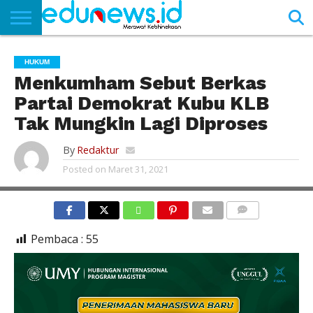
BERANDA
NEWS
EDUNEWS
LITERASI
PUSTAKA
SOSOK
TEKNO
KHASANAH
SASTRA
HUKUM
Menkumham Sebut Berkas
Partai Demokrat Kubu KLB
Tak Mungkin Lagi Diproses
By
Redaktur
Posted on
Maret 31, 2021
KONGRES KLB PARTAI DEMOKRAT KUBU MOELDOKO.
COMMENTS
Pembaca :
55