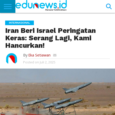
BERANDA
NEWS
EDUNEWS
LITERASI
PUSTAKA
SOSOK
TEKNO
KHASANAH
SASTRA
INTERNASIONAL
Iran Beri Israel Peringatan
Keras: Serang Lagi, Kami
Hancurkan!
By
Eka Setiawan
Posted on
Juli 2, 2025