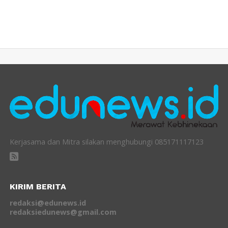
Kerjasama dan Mitra silakan menghubungi 085171117123
KIRIM BERITA
redaksi@edunews.id
redaksiedunews@gmail.com