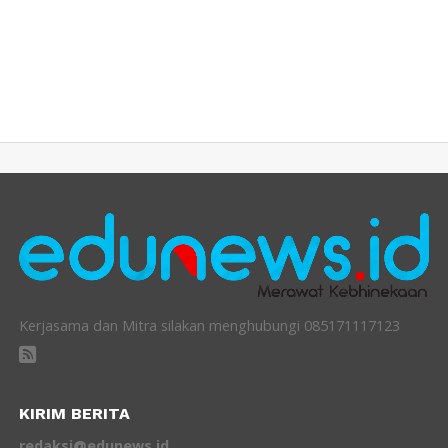
Kerjasama dan Mitra silakan menghubungi 085171117123
KIRIM BERITA
redaksi@edunews.id