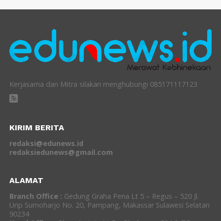
Kerjasama dan Mitra silakan menghubungi 085171117123
KIRIM BERITA
redaksi@edunews.id
redaksiedunews@gmail.com
ALAMAT
Branch Office :
Gedung Graha Pena Lt 5 – Regus – 520 Jl.
Urip Sumoharjo No. 20, Pampang, Makassar Sulawesi Selatan
90234