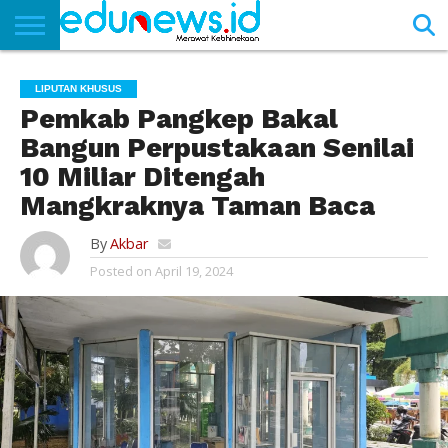
BERANDA
NEWS
EDUNEWS
LITERASI
PUSTAKA
SOSOK
TEKNO
KHASANAH
SASTRA
LIPUTAN KHUSUS
Pemkab Pangkep Bakal
Bangun Perpustakaan Senilai
10 Miliar Ditengah
Mangkraknya Taman Baca
By
Akbar
Posted on
April 19, 2024