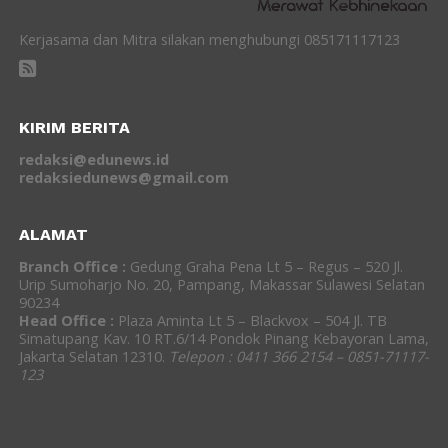
Kerjasama dan Mitra silakan menghubungi 085171117123
KIRIM BERITA
redaksi@edunews.id
redaksiedunews@gmail.com
ALAMAT
Branch Office :
Gedung Graha Pena Lt 5 – Regus – 520 Jl.
Urip Sumoharjo No. 20, Pampang, Makassar Sulawesi Selatan
90234
Head Office :
Plaza Aminta Lt 5 – Blackvox – 504 Jl. TB
Simatupang Kav. 10 RT.6/14 Pondok Pinang Kebayoran Lama,
Jakarta Selatan 12310.
Telepon : 0411 366 2154 – 0851-71117-
123