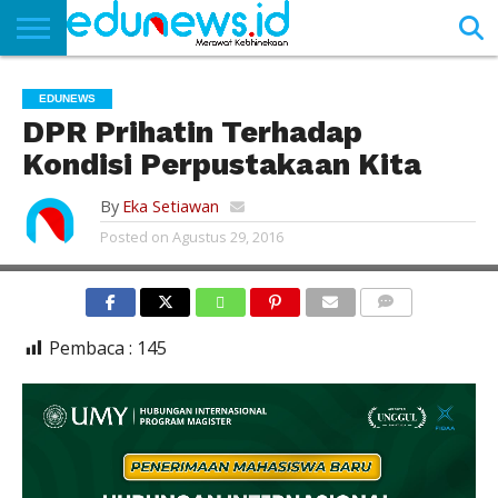
BERANDA
NEWS
EDUNEWS
LITERASI
PUSTAKA
SOSOK
TEKNO
KHASANAH
SASTRA
EDUNEWS
DPR Prihatin Terhadap
Kondisi Perpustakaan Kita
By
Eka Setiawan
Posted on
Agustus 29, 2016
COMMENTS
Pembaca :
145