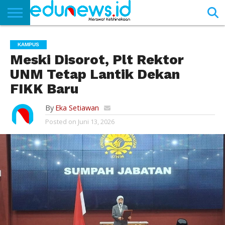
BERANDA
NEWS
EDUNEWS
LITERASI
PUSTAKA
SOSOK
TEKNO
KHASANAH
SASTRA
KAMPUS
Meski Disorot, Plt Rektor
UNM Tetap Lantik Dekan
FIKK Baru
By
Eka Setiawan
Posted on
Juni 13, 2026