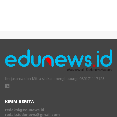
Kerjasama dan Mitra silakan menghubungi 085171117123
KIRIM BERITA
redaksi@edunews.id
redaksiedunews@gmail.com