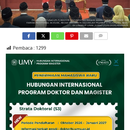
PELAKSANA TUGAS (PLT) REKTOR UNIVERSITAS NEGERI MAKASSAR (UNM), PROF. DR.
FARIDA PATITTINGI, M.HUM., RESMI MELANTIK SEJUMLAH PEJABAT STRUKTURAL BARU
DI LINGKUP UNM, JUMAT (12/6/2026) KEMARIN.
COMMENTS
Pembaca :
1299