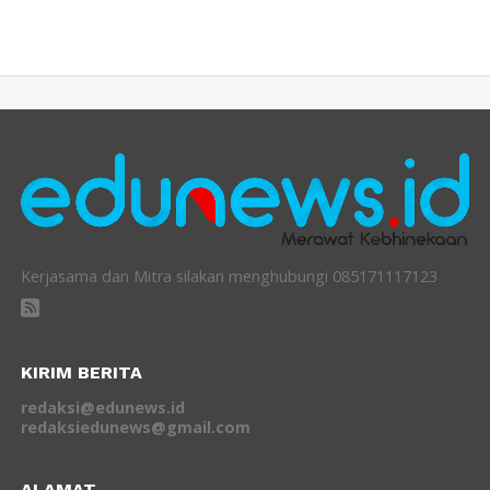
Kerjasama dan Mitra silakan menghubungi 085171117123
KIRIM BERITA
redaksi@edunews.id
redaksiedunews@gmail.com
ALAMAT