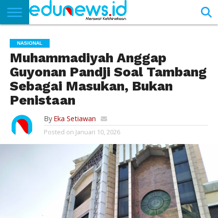
BERANDA
NEWS
EDUNEWS
LITERASI
PUSTAKA
SOSOK
TEKNO
KHASANAH
SASTRA
NASIONAL
Muhammadiyah Anggap
Guyonan Pandji Soal Tambang
Sebagai Masukan, Bukan
Penistaan
By
Eka Setiawan
Posted on
Januari 10, 2026