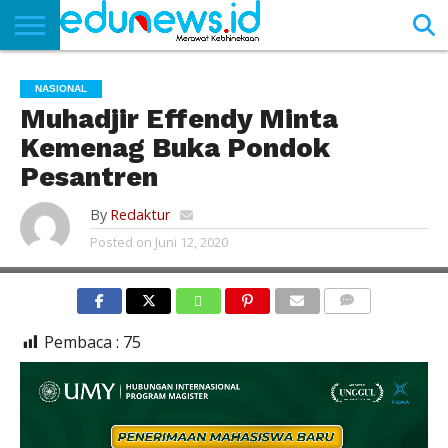
BERANDA
NEWS
EDUNEWS
LITERASI
PUSTAKA
SOSOK
TEKNO
KHASANAH
SASTRA
NASIONAL
Muhadjir Effendy Minta
Kemenag Buka Pondok
Pesantren
By
Redaktur
Posted on
Juni 12, 2020
ILUSTRASI
COMMENTS
Pembaca :
75