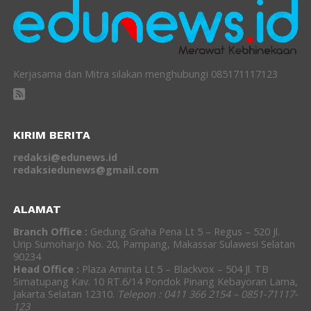
Kerjasama dan Mitra silakan menghubungi 085171117123
KIRIM BERITA
redaksi@edunews.id
redaksiedunews@gmail.com
ALAMAT
Branch Office :
Gedung Graha Pena Lt 5 – Regus – 520 Jl.
Urip Sumoharjo No. 20, Pampang, Makassar Sulawesi Selatan
90234
Head Office :
Plaza Aminta Lt 5 – Blackvox – 504 Jl. TB
Simatupang Kav. 10 RT.6/14 Pondok Pinang Kebayoran Lama,
Jakarta Selatan 12310.
Telepon : 0411 366 2154 – 0851-71117-
123