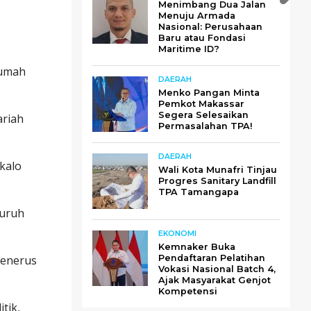
Menimbang Dua Jalan
Menuju Armada
Nasional: Perusahaan
Baru atau Fondasi
Maritime ID?
rumah
DAERAH
Menko Pangan Minta
Pemkot Makassar
Segera Selesaikan
ariah
Permasalahan TPA!
DAERAH
kalo
Wali Kota Munafri Tinjau
Progres Sanitary Landfill
TPA Tamangapa
suruh
EKONOMI
Kemnaker Buka
penerus
Pendaftaran Pelatihan
Vokasi Nasional Batch 4,
Ajak Masyarakat Genjot
Kompetensi
tik,