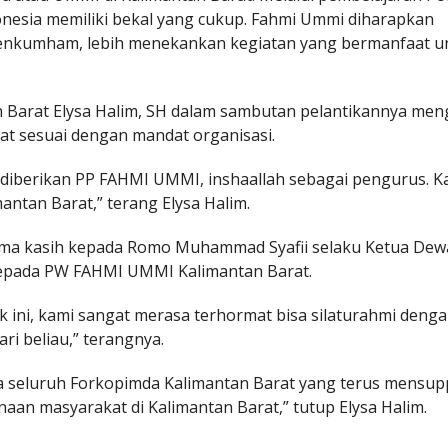
onesia memiliki bekal yang cukup. Fahmi Ummi diharapkan
menkumham, lebih menekankan kegiatan yang bermanfaat u
 Barat Elysa Halim, SH dalam sambutan pelantikannya me
t sesuai dengan mandat organisasi.
 diberikan PP FAHMI UMMI, inshaallah sebagai pengurus. K
tan Barat,” terang Elysa Halim.
rima kasih kepada Romo Muhammad Syafii selaku Ketua De
epada PW FAHMI UMMI Kalimantan Barat.
k ini, kami sangat merasa terhormat bisa silaturahmi deng
i beliau,” terangnya.
a seluruh Forkopimda Kalimantan Barat yang terus mensup
an masyarakat di Kalimantan Barat,” tutup Elysa Halim.