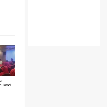
san
klarasi