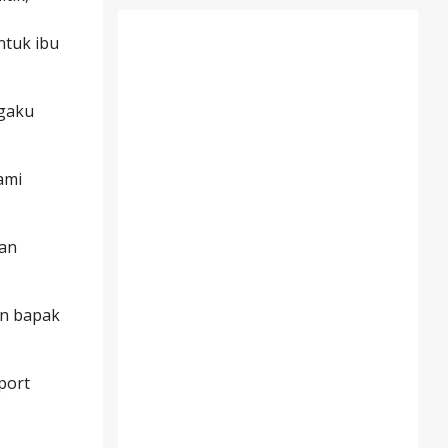
ntuk ibu
ngaku
ami
wan
an bapak
port