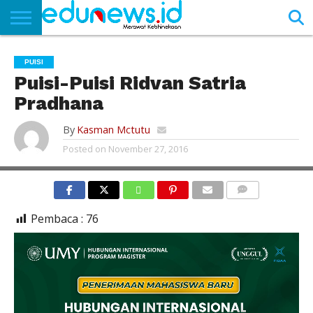
BERANDA
NEWS
EDUNEWS
LITERASI
PUSTAKA
SOSOK
TEKNO
KHASANAH
SASTRA
PUISI
Puisi-Puisi Ridvan Satria
Pradhana
By
Kasman Mctutu
Posted on
November 27, 2016
COMMENTS
Pembaca :
76