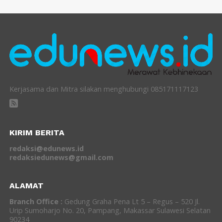
Kerjasama dan Mitra silakan menghubungi 085171117123
KIRIM BERITA
redaksi@edunews.id
redaksiedunews@gmail.com
ALAMAT
Branch Office :
Gedung Graha Pena Lt 5 – Regus – 520 Jl.
Urip Sumoharjo No. 20, Pampang, Makassar Sulawesi Selatan
90234