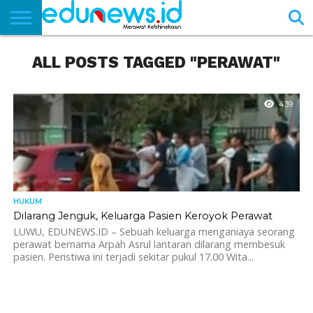
BERANDA
ALL POSTS TAGGED "PERAWAT"
NEWS
EDUNEWS
LITERASI
PUSTAKA
SOSOK
TEKNO
KHASANAH
SASTRA
439
HUKUM
Dilarang Jenguk, Keluarga Pasien Keroyok Perawat
LUWU, EDUNEWS.ID – Sebuah keluarga menganiaya seorang
perawat bernama Arpah Asrul lantaran dilarang membesuk
pasien. Peristiwa ini terjadi sekitar pukul 17.00 Wita...