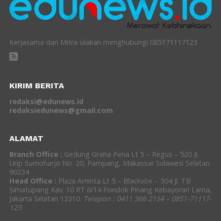
Kerjasama dan Mitra silakan menghubungi 085171117123
KIRIM BERITA
redaksi@edunews.id
redaksiedunews@gmail.com
ALAMAT
Branch Office :
Gedung Graha Pena Lt 5 – Regus – 520 Jl.
Urip Sumoharjo No. 20, Pampang, Makassar Sulawesi Selatan
90234
Head Office :
Plaza Aminta Lt 5 – Blackvox – 504 Jl. TB
Simatupang Kav. 10 RT.6/14 Pondok Pinang Kebayoran Lama,
Jakarta Selatan 12310.
Telepon : 0411 366 2154 – 0851-71117-
123