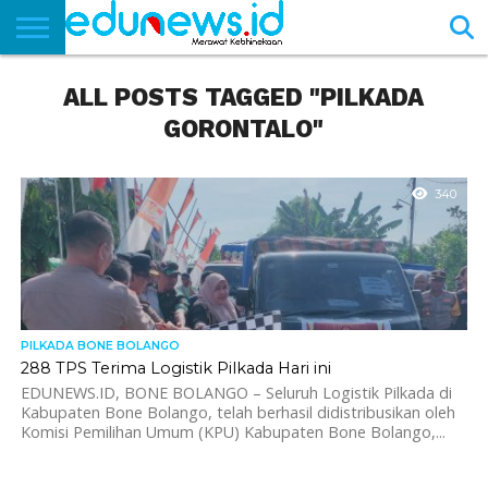
BERANDA
ALL POSTS TAGGED "PILKADA
NEWS
EDUNEWS
LITERASI
PUSTAKA
SOSOK
TEKNO
KHASANAH
SASTRA
GORONTALO"
340
PILKADA BONE BOLANGO
288 TPS Terima Logistik Pilkada Hari ini
EDUNEWS.ID, BONE BOLANGO – Seluruh Logistik Pilkada di
Kabupaten Bone Bolango, telah berhasil didistribusikan oleh
Komisi Pemilihan Umum (KPU) Kabupaten Bone Bolango,...