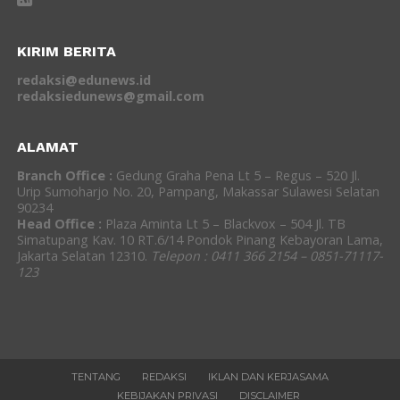
KIRIM BERITA
redaksi@edunews.id
redaksiedunews@gmail.com
ALAMAT
Branch Office :
Gedung Graha Pena Lt 5 – Regus – 520 Jl.
Urip Sumoharjo No. 20, Pampang, Makassar Sulawesi Selatan
90234
Head Office :
Plaza Aminta Lt 5 – Blackvox – 504 Jl. TB
Simatupang Kav. 10 RT.6/14 Pondok Pinang Kebayoran Lama,
Jakarta Selatan 12310.
Telepon : 0411 366 2154 – 0851-71117-
123
TENTANG
REDAKSI
IKLAN DAN KERJASAMA
KEBIJAKAN PRIVASI
DISCLAIMER