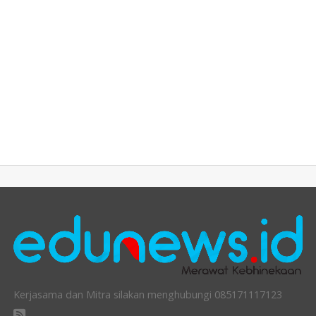
Kerjasama dan Mitra silakan menghubungi 085171117123