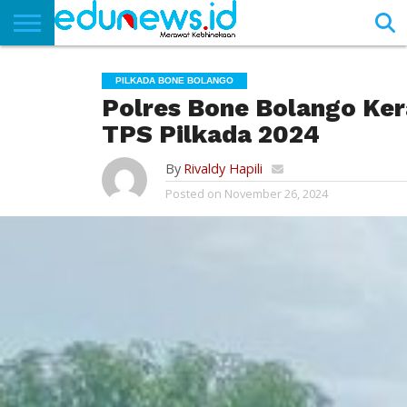
BERANDA
NEWS
EDUNEWS
LITERASI
PUSTAKA
SOSOK
TEKNO
KHASANAH
SASTRA
PILKADA BONE BOLANGO
Polres Bone Bolango Ke
TPS Pilkada 2024
By
Rivaldy Hapili
Posted on
November 26, 2024