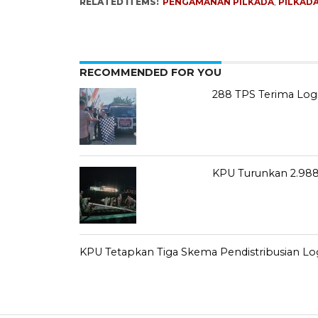
RELATED ITEMS:
PENGAMANAN PILKADA
,
PILKAD
RECOMMENDED FOR YOU
288 TPS Terima Logis
KPU Turunkan 2.988
KPU Tetapkan Tiga Skema Pendistribusian Logi