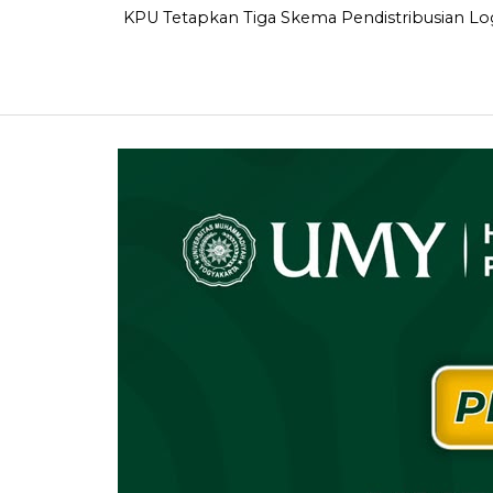
KPU Tetapkan Tiga Skema Pendistribusian Logi