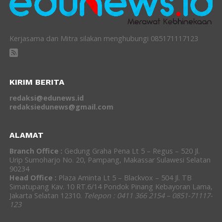
Kerjasama dan Mitra silakan menghubungi 085171117123
KIRIM BERITA
redaksi@edunews.id
redaksiedunews@gmail.com
ALAMAT
Branch Office :
Gedung Graha Pena Lt 5 – Regus – 520 Jl.
Urip Sumoharjo No. 20, Pampang, Makassar Sulawesi Selatan
90234
Head Office :
Plaza Aminta Lt 5 – Blackvox – 504 Jl. TB
Simatupang Kav. 10 RT.6/14 Pondok Pinang Kebayoran Lama,
Jakarta Selatan 12310.
Telepon : 0411 366 2154 – 0851-71117-
123