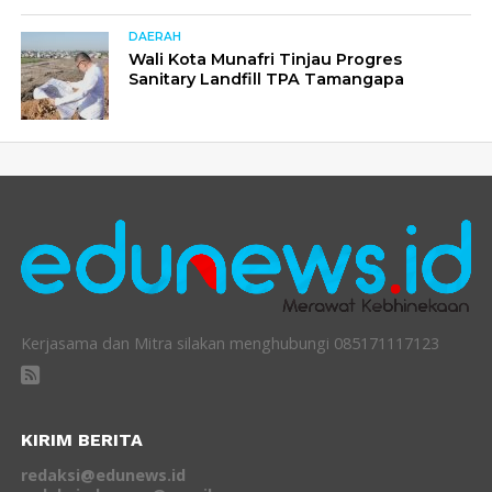
DAERAH
Wali Kota Munafri Tinjau Progres
Sanitary Landfill TPA Tamangapa
Kerjasama dan Mitra silakan menghubungi 085171117123
KIRIM BERITA
redaksi@edunews.id