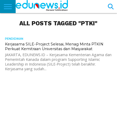
BERANDA
ALL POSTS TAGGED "PTKI"
NEWS
EDUNEWS
LITERASI
PUSTAKA
SOSOK
TEKNO
KHASANAH
SASTRA
PENDIDIKAN
1.3K
Kerjasama SILE-Project Selesai, Menag Minta PTKIN
Perkuat Kemitraan Universitas dan Masyarakat
JAKARTA, EDUNEWS.ID – Kerjasama Kementerian Agama dan
Pemerintah Kanada dalam program Supporting Islamic
Leadership in Indonesia (SILE-Project) telah berakhir.
Kerjasama yang sudah...