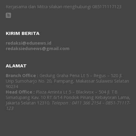
Kerjasama dan Mitra silakan menghubungi 085171117123
KIRIM BERITA
redaksi@edunews.id
redaksiedunews@gmail.com
ALAMAT
Branch Office :
Gedung Graha Pena Lt 5 – Regus – 520 Jl.
Urip Sumoharjo No. 20, Pampang, Makassar Sulawesi Selatan
90234
Head Office :
Plaza Aminta Lt 5 – Blackvox – 504 Jl. TB
Simatupang Kav. 10 RT.6/14 Pondok Pinang Kebayoran Lama,
Jakarta Selatan 12310.
Telepon : 0411 366 2154 – 0851-71117-
123