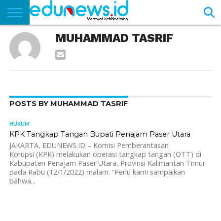
BERANDA
MUHAMMAD TASRIF
NEWS
EDUNEWS
LITERASI
PUSTAKA
SOSOK
TEKNO
KHASANAH
SASTRA
POSTS BY MUHAMMAD TASRIF
HUKUM
519
KPK Tangkap Tangan Bupati Penajam Paser Utara
JAKARTA, EDUNEWS.ID – Komisi Pemberantasan
Korupsi (KPK) melakukan operasi tangkap tangan (OTT) di
Kabupaten Penajam Paser Utara, Provinsi Kalimantan Timur
pada Rabu (12/1/2022) malam. “Perlu kami sampaikan
bahwa...