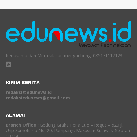
Kerjasama dan Mitra silakan menghubungi 085171117123
KIRIM BERITA
redaksi@edunews.id
redaksiedunews@gmail.com
ALAMAT
Branch Office :
Gedung Graha Pena Lt 5 – Regus – 520 Jl.
Urip Sumoharjo No. 20, Pampang, Makassar Sulawesi Selatan
90234