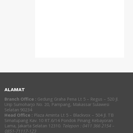
ALAMAT
Branch Office :
Gedung Graha Pena Lt 5 – Regus – 520 Jl.
Urip Sumoharjo No. 20, Pampang, Makassar Sulawesi
Selatan 90234
Head Office :
Plaza Aminta Lt 5 – Blackvox – 504 Jl. TB
Simatupang Kav. 10 RT.6/14 Pondok Pinang Kebayoran
Lama, Jakarta Selatan 12310.
Telepon : 0411 366 2154 –
0851-71117-123