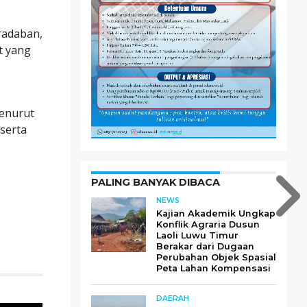
radaban,
t yang
i
Menurut
serta
PALING BANYAK DIBACA
NEWS
Kajian Akademik Ungkap
Konflik Agraria Dusun
Laoli Luwu Timur
Berakar dari Dugaan
Perubahan Objek Spasial
Peta Lahan Kompensasi
DAERAH