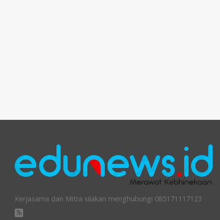
Kerjasama dan Mitra silakan menghubungi 085171117123