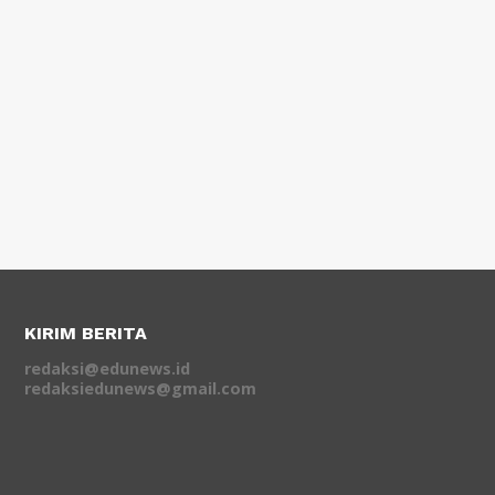
KIRIM BERITA
redaksi@edunews.id
redaksiedunews@gmail.com