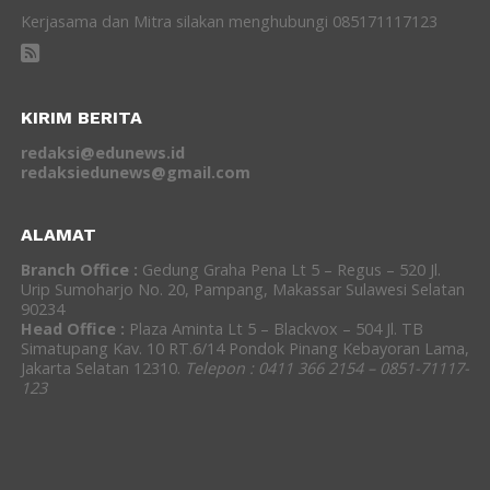
Kerjasama dan Mitra silakan menghubungi 085171117123
KIRIM BERITA
redaksi@edunews.id
redaksiedunews@gmail.com
ALAMAT
Branch Office :
Gedung Graha Pena Lt 5 – Regus – 520 Jl.
Urip Sumoharjo No. 20, Pampang, Makassar Sulawesi Selatan
90234
Head Office :
Plaza Aminta Lt 5 – Blackvox – 504 Jl. TB
Simatupang Kav. 10 RT.6/14 Pondok Pinang Kebayoran Lama,
Jakarta Selatan 12310.
Telepon : 0411 366 2154 – 0851-71117-
123