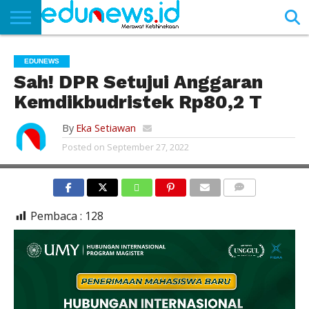
BERANDA
NEWS
EDUNEWS
LITERASI
PUSTAKA
SOSOK
TEKNO
KHASANAH
SASTRA
EDUNEWS
Sah! DPR Setujui Anggaran
Kemdikbudristek Rp80,2 T
By
Eka Setiawan
Posted on
September 27, 2022
ILUSTRASI
COMMENTS
Pembaca :
128