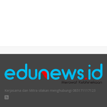
Kerjasama dan Mitra silakan menghubungi 085171117123