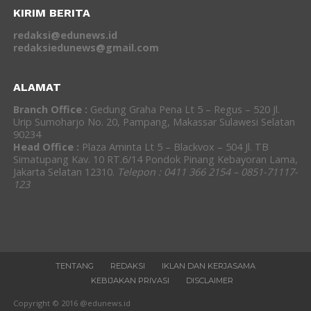
KIRIM BERITA
redaksi@edunews.id
redaksiedunews@gmail.com
ALAMAT
Branch Office :
Gedung Graha Pena Lt 5 – Regus – 520 Jl.
Urip Sumoharjo No. 20, Pampang, Makassar Sulawesi Selatan
90234
Head Office :
Plaza Aminta Lt 5 – Blackvox – 504 Jl. TB
Simatupang Kav. 10 RT.6/14 Pondok Pinang Kebayoran Lama,
Jakarta Selatan 12310.
Telepon : 0411 366 2154 – 0851-71117-
123
TENTANG
REDAKSI
IKLAN DAN KERJASAMA
KEBIJAKAN PRIVASI
DISCLAIMER
Copyright © 2016 @edunews.id