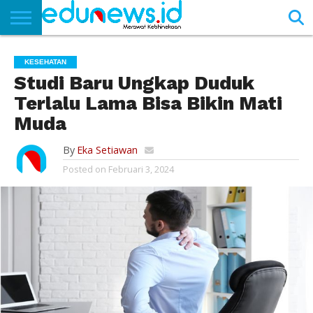
BERANDA
NEWS
EDUNEWS
LITERASI
PUSTAKA
SOSOK
TEKNO
KHASANAH
SASTRA
KESEHATAN
Studi Baru Ungkap Duduk
Terlalu Lama Bisa Bikin Mati
Muda
By
Eka Setiawan
Posted on
Februari 3, 2024