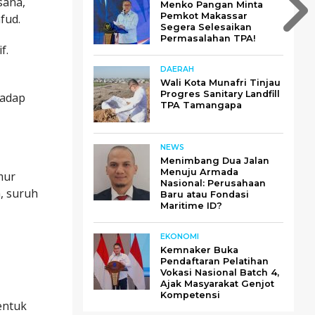
sana,
Menko Pangan Minta
Pemkot Makassar
fud.
Segera Selesaikan
Permasalahan TPA!
f.
DAERAH
Wali Kota Munafri Tinjau
Progres Sanitary Landfill
hadap
TPA Tamangapa
NEWS
Menimbang Dua Jalan
Menuju Armada
mur
Nasional: Perusahaan
h, suruh
Baru atau Fondasi
Maritime ID?
EKONOMI
Kemnaker Buka
Pendaftaran Pelatihan
Vokasi Nasional Batch 4,
Ajak Masyarakat Genjot
Kompetensi
entuk