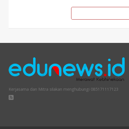
Kerjasama dan Mitra silakan menghubungi 085171117123