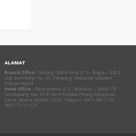
ALAMAT
Branch Office :
Gedung Graha Pena Lt 5 – Regus – 520 Jl.
Urip Sumoharjo No. 20, Pampang, Makassar Sulawesi
Selatan 90234
Head Office :
Plaza Aminta Lt 5 – Blackvox – 504 Jl. TB
Simatupang Kav. 10 RT.6/14 Pondok Pinang Kebayoran
Lama, Jakarta Selatan 12310.
Telepon : 0411 366 2154 –
0851-71117-123