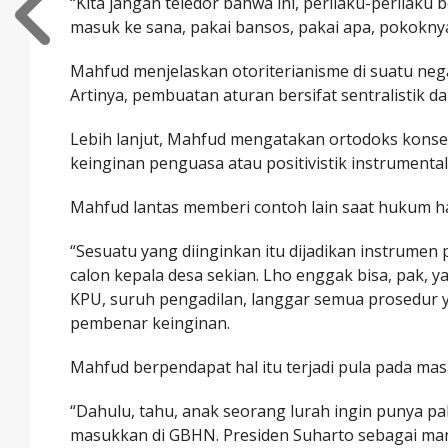
“Kita jangan teledor bahwa ini, perilaku-perilaku
masuk ke sana, pakai bansos, pakai apa, pokoknya
Mahfud menjelaskan otoriterianisme di suatu neg
Artinya, pembuatan aturan bersifat sentralistik da
Lebih lanjut, Mahfud mengatakan ortodoks kon
keinginan penguasa atau positivistik instrumentali
Mahfud lantas memberi contoh lain saat hukum han
“Sesuatu yang diinginkan itu dijadikan instrumen
calon kepala desa sekian. Lho enggak bisa, pak, 
KPU, suruh pengadilan, langgar semua prosedur
pembenar keinginan.
Mahfud berpendapat hal itu terjadi pula pada mas
“Dahulu, tahu, anak seorang lurah ingin punya pa
masukkan di GBHN. Presiden Suharto sebagai ma