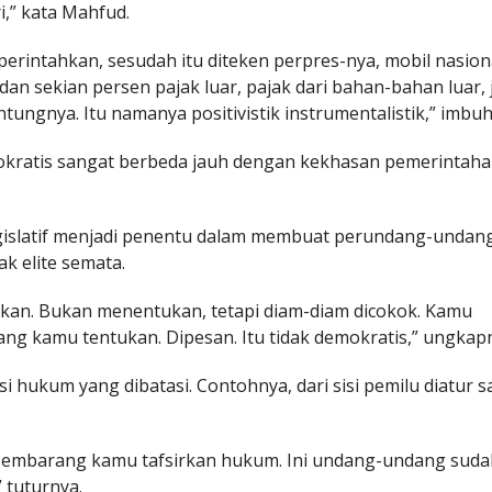
i,” kata Mahfud.
 perintahkan, sesudah itu diteken perpres-nya, mobil nasion
dan sekian persen pajak luar, pajak dari bahan-bahan luar, 
ungnya. Itu namanya positivistik instrumentalistik,” imbu
okratis sangat berbeda jauh dengan kekhasan pemerintah
legislatif menjadi penentu dalam membuat perundang-undan
k elite semata.
ntukan. Bukan menentukan, tetapi diam-diam dicokok. Kamu
yang kamu tentukan. Dipesan. Itu tidak demokratis,” ungkap
i hukum yang dibatasi. Contohnya, dari sisi pemilu diatur 
h sembarang kamu tafsirkan hukum. Ini undang-undang sud
 tuturnya.