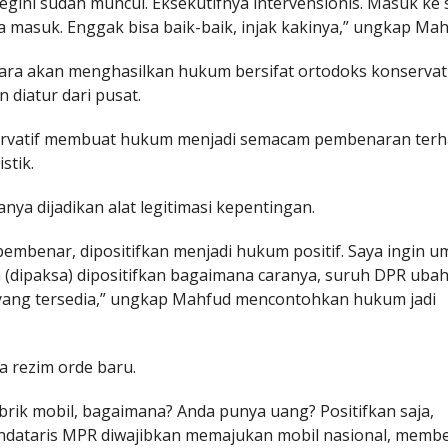
 begini sudah muncul. Eksekutifnya intervensionis. Masuk ke 
 masuk. Enggak bisa baik-baik, injak kakinya,” ungkap Mah
ara akan menghasilkan hukum bersifat ortodoks konservati
n diatur dari pusat.
servatif membuat hukum menjadi semacam pembenaran ter
stik.
ya dijadikan alat legitimasi kepentingan.
 pembenar, dipositifkan menjadi hukum positif. Saya ingin u
ya (dipaksa) dipositifkan bagaimana caranya, suruh DPR uba
 yang tersedia,” ungkap Mahfud mencontohkan hukum jadi
a rezim orde baru.
brik mobil, bagaimana? Anda punya uang? Positifkan saja,
ndataris MPR diwajibkan memajukan mobil nasional, memb