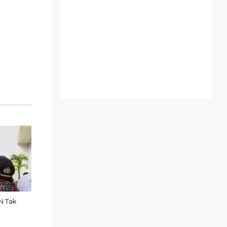
N Tak