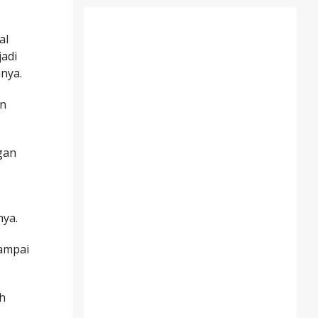
al
jadi
hnya.
an
gan
nya.
sampai
ah