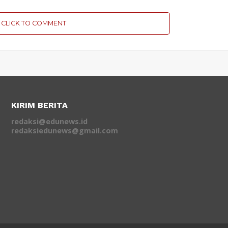
CLICK TO COMMENT
KIRIM BERITA
redaksi@edunews.id
redaksiedunews@gmail.com