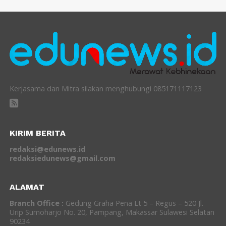
Kerjasama dan Mitra silakan menghubungi 085171117123
KIRIM BERITA
redaksi@edunews.id
redaksiedunews@gmail.com
ALAMAT
Branch Office :
Gedung Graha Pena Lt 5 – Regus – 520 Jl.
Urip Sumoharjo No. 20, Pampang, Makassar Sulawesi Selatan
90234