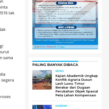
an
inta
2016 tak
idak
gi
nurut
an sama
PALING BANYAK DIBACA
NEWS
dia
Kajian Akademik Ungkap
a segera
Konflik Agraria Dusun
Laoli Luwu Timur
Berakar dari Dugaan
Perubahan Objek Spasial
Peta Lahan Kompensasi
proses
DAERAH