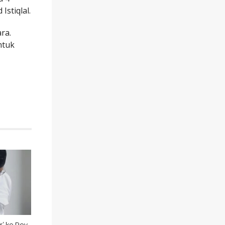
stiqlal.
ra.
ntuk
r’ ke Roy