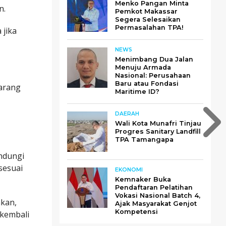
Menko Pangan Minta
n.
Pemkot Makassar
Segera Selesaikan
Permasalahan TPA!
 jika
NEWS
Menimbang Dua Jalan
Menuju Armada
Nasional: Perusahaan
Baru atau Fondasi
barang
Maritime ID?
DAERAH
Wali Kota Munafri Tinjau
Progres Sanitary Landfill
TPA Tamangapa
indungi
sesuai
EKONOMI
Kemnaker Buka
Pendaftaran Pelatihan
Vokasi Nasional Batch 4,
akan,
Ajak Masyarakat Genjot
Kompetensi
 kembali