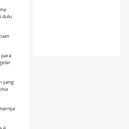
ima
i dulu
tuan
n para
gelar
n yang
bisa
enarnya
a 4