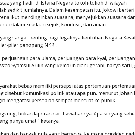
staz yang hadir di Istana Negara tokoh-tokoh di wilayah,
dak sedikit jumlahnya. Dalam kesempatan itu, Jokowi berter
karena ikut mendinginkan suasana, menyejukkan suasana dar
erah dalam keadaan sejuk, kondusif, dan aman.
yang sangat penting bagi tegaknya keutuhan Negara Kesa
ilar-pilar penopang NKRI.
s perjuangan para ulama, perjuangan para kyai, perjuanga
 As’ad Syamsul Arifin yang kemarin dianugerahi, hanya satu, 
syarakat bebas memiliki persepsi atas pertemuan-pertemua
g disebut komunikasi politik atau apa pun, menurut Johan 
in mengatasi persoalan sempat mencuat ke publik.
angsung, bukan laporan dari bawahannya. Apa sih yang seb
yang punya umat,” katanya.
an dan banyak pula yang bertanya, ke mana presiden pad