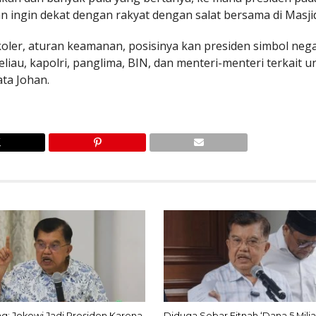
ingin dekat dengan rakyat dengan salat bersama di Masjid I
koler, aturan keamanan, posisinya kan presiden simbol nega
au, kapolri, panglima, BIN, dan menteri-menteri terkait u
ata Johan.
g: Jokowi Jadi Presiden Karena
Diduga Sebar Fitnah ‘Dana 5 Milia