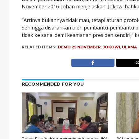
November 2016. Johan menjelaskan, Jokowi bahkan 
“Artinya bukannya tidak mau, tetapi aturan proto
Sehingga disarankan oleh pembantu-pembantu beli
tidak ke sana. demi keamanan presiden sendiri,” k
RELATED ITEMS:
DEMO 25 NOVEMBER
,
JOKOWI
,
ULAMA
RECOMMENDED FOR YOU
Bahas Estafet Kepemimpinan Nasional, IKA
JK Meradan