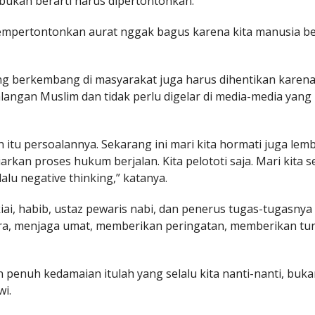
 bukan berarti harus dipertontonkan.
 mempertontonkan aurat nggak bagus karena kita manusia b
ang berkembang di masyarakat juga harus dihentikan karen
kalangan Muslim dan tidak perlu digelar di media-media yang
n itu persoalannya. Sekarang ini mari kita hormati juga lem
rkan proses hukum berjalan. Kita pelototi saja. Mari kita 
lalu negative thinking,” katanya.
ai, habib, ustaz pewaris nabi, dan penerus tugas-tugasnya 
ra, menjaga umat, memberikan peringatan, memberikan tu
penuh kedamaian itulah yang selalu kita nanti-nanti, buka
wi.