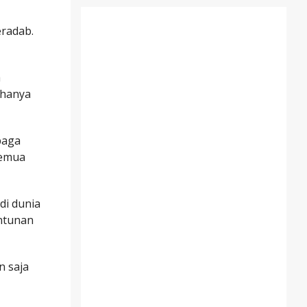
eradab.
a
 hanya
baga
semua
di dunia
ntunan
n saja