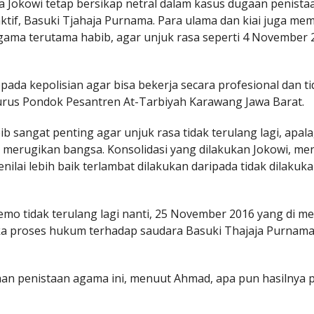
a Jokowi tetap bersikap netral dalam kasus dugaan penista
tif, Basuki Tjahaja Purnama. Para ulama dan kiai juga mem
gama terutama habib, agar unjuk rasa seperti 4 November 
epada kepolisian agar bisa bekerja secara profesional dan t
rus Pondok Pesantren At-Tarbiyah Karawang Jawa Barat.
sangat penting agar unjuk rasa tidak terulang lagi, apala
n merugikan bangsa. Konsolidasi yang dilakukan Jokowi, me
ilai lebih baik terlambat dilakukan daripada tidak dilakuk
mo tidak terulang lagi nanti, 25 November 2016 yang di me
maka proses hukum terhadap saudara Basuki Thajaja Purnam
an penistaan agama ini, menuut Ahmad, apa pun hasilnya 