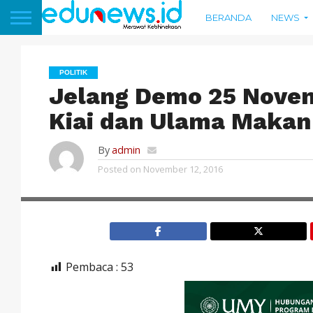
BERANDA
NEWS
POLITIK
Jelang Demo 25 Nove
Kiai dan Ulama Maka
By
admin
Posted on
November 12, 2016
Pembaca :
53