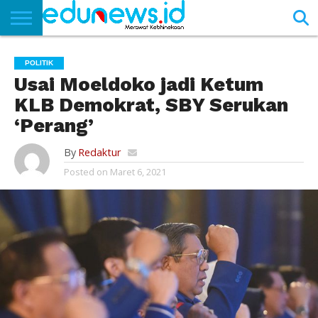
BERANDA
NEWS
EDUNEWS
LITERASI
PUSTAKA
SOSOK
TEKNO
KHASANAH
SASTRA
POLITIK
Usai Moeldoko jadi Ketum
KLB Demokrat, SBY Serukan
‘Perang’
By
Redaktur
Posted on
Maret 6, 2021