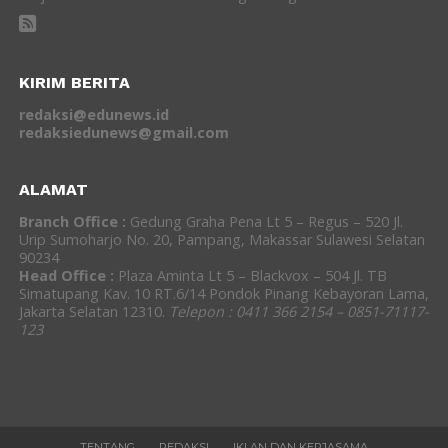
KIRIM BERITA
redaksi@edunews.id
redaksiedunews@gmail.com
ALAMAT
Branch Office :
Gedung Graha Pena Lt 5 – Regus – 520 Jl.
Urip Sumoharjo No. 20, Pampang, Makassar Sulawesi Selatan
90234
Head Office :
Plaza Aminta Lt 5 – Blackvox – 504 Jl. TB
Simatupang Kav. 10 RT.6/14 Pondok Pinang Kebayoran Lama,
Jakarta Selatan 12310.
Telepon : 0411 366 2154 – 0851-71117-
123
TENTANG
REDAKSI
IKLAN DAN KERJASAMA