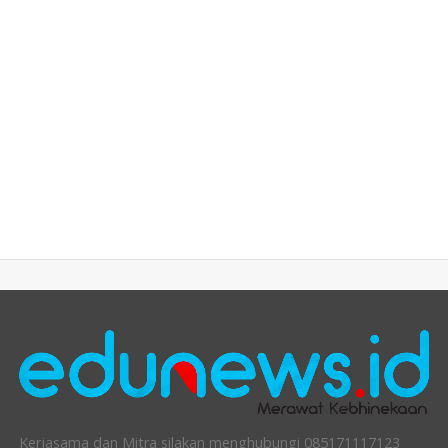
Kerjasama dan Mitra silakan menghubungi 085171117123