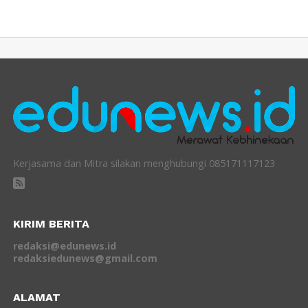
Kerjasama dan Mitra silakan menghubungi 085171117123
KIRIM BERITA
redaksi@edunews.id
redaksiedunews@gmail.com
ALAMAT