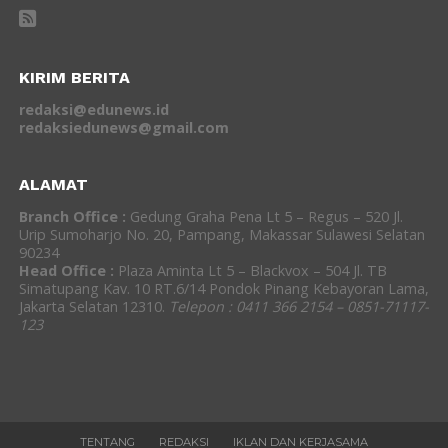
KIRIM BERITA
redaksi@edunews.id
redaksiedunews@gmail.com
ALAMAT
Branch Office :
Gedung Graha Pena Lt 5 – Regus – 520 Jl.
Urip Sumoharjo No. 20, Pampang, Makassar Sulawesi Selatan
90234
Head Office :
Plaza Aminta Lt 5 – Blackvox – 504 Jl. TB
Simatupang Kav. 10 RT.6/14 Pondok Pinang Kebayoran Lama,
Jakarta Selatan 12310.
Telepon : 0411 366 2154 – 0851-71117-
123
TENTANG
REDAKSI
IKLAN DAN KERJASAMA